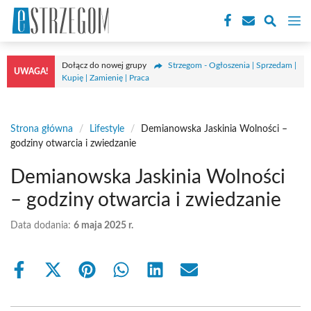
Przejdź
M
do
treści
Dołącz do nowej grupy
Strzegom - Ogłoszenia | Sprzedam |
UWAGA!
Kupię | Zamienię | Praca
Strona główna
/
Lifestyle
/
Demianowska Jaskinia Wolności –
godziny otwarcia i zwiedzanie
Demianowska Jaskinia Wolności
– godziny otwarcia i zwiedzanie
Data dodania:
6 maja 2025 r.
Share
Share
Share
Share
Share
Share
on
on
on
on
on
on
Facebook
X
Pinterest
WhatsApp
LinkedIn
Email
(Twitter)