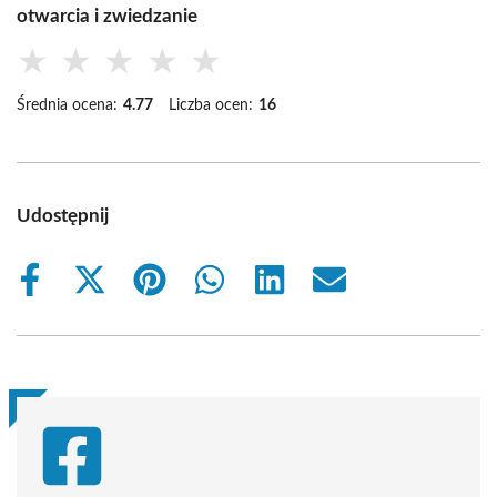
otwarcia i zwiedzanie
★
★
★
★
★
Średnia ocena:
4.77
Liczba ocen:
16
Udostępnij
Share
Share
Share
Share
Share
Share
on
on
on
on
on
on
Facebook
X
Pinterest
WhatsApp
LinkedIn
Email
(Twitter)