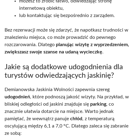
możesz to zrobić łatwo, odwiedzając stronę
internetową obiektu,
lub kontaktując się bezpośrednio z zarządem.
Bez rezerwacji może się zdarzyć, że napotkasz trudności w
znalezieniu miejsca, co może prowadzić do pewnego
rozczarowania. Dlatego
planując wizytę z wyprzedzeniem,
zwiększasz swoje szanse na udaną wycieczkę
.
Jakie są dodatkowe udogodnienia dla
turystów odwiedzających jaskinię?
Demianowska Jaskinia Wolności zapewnia szereg
udogodnień
, które podnoszą jakość wizyty. Na przykład, w
bliskiej odległości od jaskini znajduje się
parking
, co
znacznie ułatwia dotarcie na miejsce. Warto jednak
pamiętać, że wewnątrz panuje
chłód
, z temperaturą
oscylującą między 6,1 a 7,0 °C. Dlatego zaleca się zabranie
ze sobą: