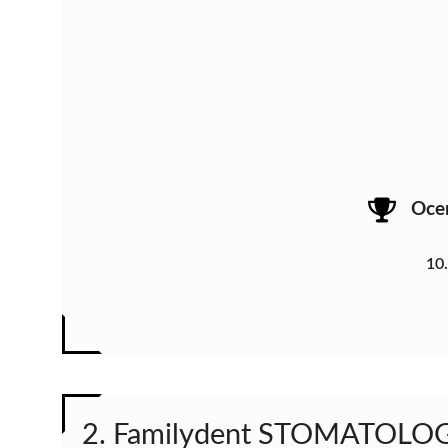
Oce
10
2. Familydent STOMATOL