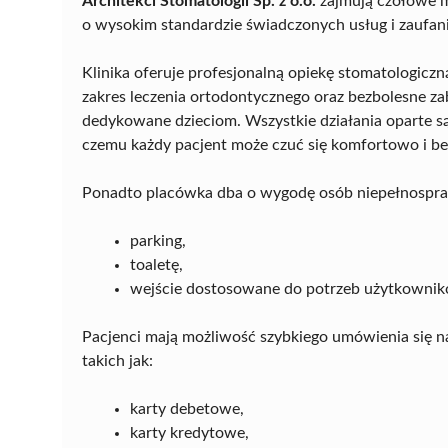
Architekci Stomatologii Sp. z o.o.
zajmują czołowe m
o wysokim standardzie świadczonych usług i zaufan
Klinika oferuje profesjonalną opiekę stomatologicz
zakres leczenia ortodontycznego oraz bezbolesne zab
dedykowane dzieciom. Wszystkie działania oparte s
czemu każdy pacjent może czuć się komfortowo i be
Ponadto placówka dba o wygodę osób niepełnospra
parking,
toaletę,
wejście dostosowane do potrzeb użytkowni
Pacjenci mają możliwość szybkiego umówienia się na
takich jak:
karty debetowe,
karty kredytowe,