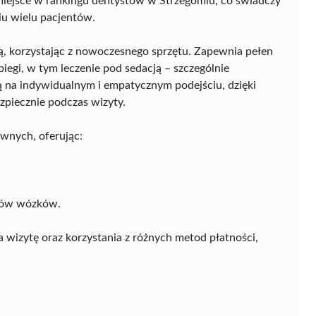
iejsce w rankingu dentystów w Strzegomiu, co świadczy
iu wielu pacjentów.
ną, korzystając z nowoczesnego sprzętu. Zapewnia pełen
iegi, w tym leczenie pod sedacją – szczególnie
ą na indywidualnym i empatycznym podejściu, dzięki
zpiecznie podczas wizyty.
wnych, oferując:
ków wózków.
 wizytę oraz korzystania z różnych metod płatności,