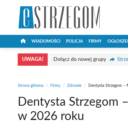
Przejdź
do
treści
WIADOMOŚCI
POLICJA
FIRMY
OGŁOSZE
UWAGA!
Dołącz do nowej grupy
Strz
Strona główna
/
Firmy
/
Zdrowie
/
Dentysta Strzegom – 
Dentysta Strzegom –
w 2026 roku