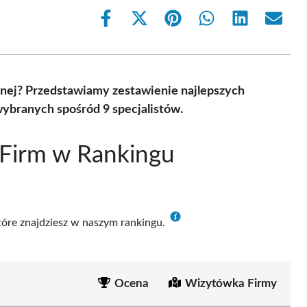
Share
Share
Share
Share
Share
Share
on
on
on
on
on
on
Facebook
X
Pinterest
WhatsApp
LinkedIn
Email
(Twitter)
znej? Przedstawiamy zestawienie najlepszych
ybranych spośród 9 specjalistów.
 Firm w Rankingu
u
które znajdziesz w naszym rankingu.
Ocena
Wizytówka Firmy