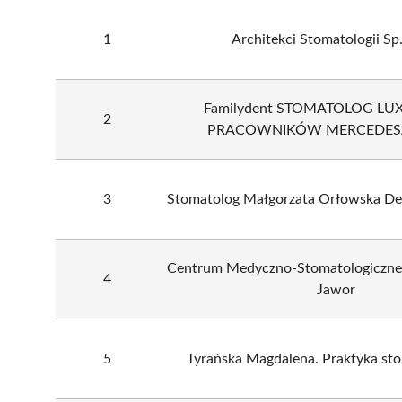
1
Architekci Stomatologii Sp.
Familydent STOMATOLOG LU
2
PRACOWNIKÓW MERCEDES
3
Stomatolog Małgorzata Orłowska De
Centrum Medyczno-Stomatologiczne 
4
Jawor
5
Tyrańska Magdalena. Praktyka st