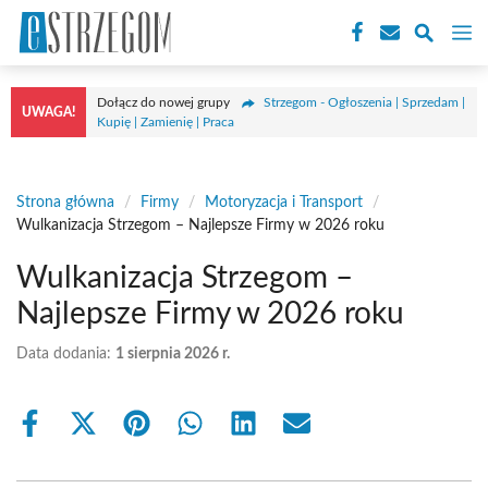
Przejdź
M
do
treści
Dołącz do nowej grupy
Strzegom - Ogłoszenia | Sprzedam |
UWAGA!
Kupię | Zamienię | Praca
Strona główna
/
Firmy
/
Motoryzacja i Transport
/
Wulkanizacja Strzegom – Najlepsze Firmy w 2026 roku
Wulkanizacja Strzegom –
Najlepsze Firmy w 2026 roku
Data dodania:
1 sierpnia 2026 r.
Share
Share
Share
Share
Share
Share
on
on
on
on
on
on
Facebook
X
Pinterest
WhatsApp
LinkedIn
Email
(Twitter)