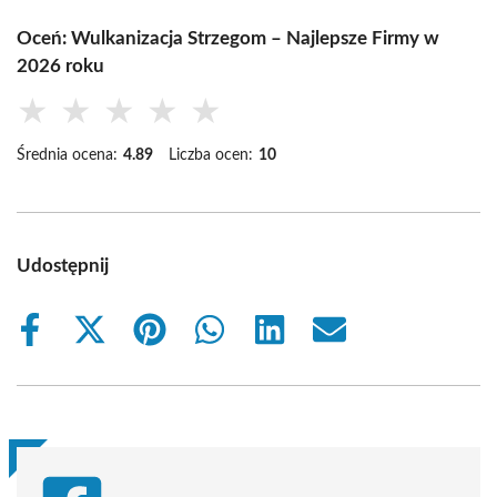
Oceń: Wulkanizacja Strzegom – Najlepsze Firmy w
2026 roku
★
★
★
★
★
Średnia ocena:
4.89
Liczba ocen:
10
Udostępnij
Share
Share
Share
Share
Share
Share
on
on
on
on
on
on
Facebook
X
Pinterest
WhatsApp
LinkedIn
Email
(Twitter)