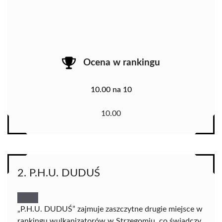
Ocena w rankingu
10.00 na 10
10.00
2. P.H.U. DUDUŚ
„P.H.U. DUDUŚ” zajmuje zaszczytne drugie miejsce w
rankingu wulkanizatorów w Strzegomiu, co świadczy