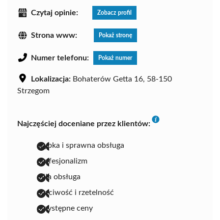
Czytaj opinie:
Zobacz profil
Strona www:
Pokaż stronę
Numer telefonu:
Pokaż numer
Lokalizacja:
Bohaterów Getta 16, 58-150
Strzegom
Najczęściej doceniane przez klientów:
szybka i sprawna obsługa
profesjonalizm
miła obsługa
uczciwość i rzetelność
przystępne ceny