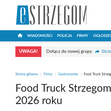
Przejdź
do
treści
WIADOMOŚCI
POLICJA
FIRMY
OGŁOSZE
UWAGA!
Dołącz do nowej grupy
Strz
Strona główna
/
Firmy
/
Gastronomia
/
Food Truck Strze
Food Truck Strzegom
2026 roku