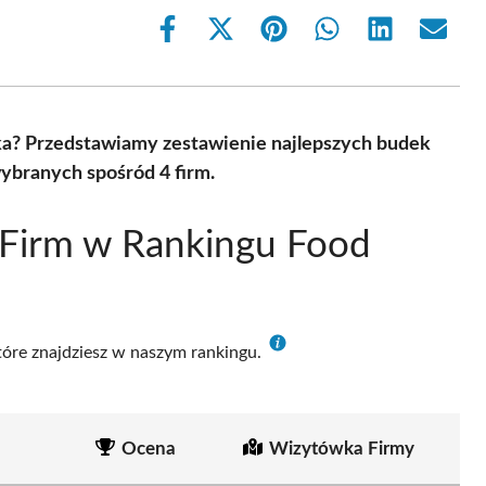
Share
Share
Share
Share
Share
Share
on
on
on
on
on
on
Facebook
X
Pinterest
WhatsApp
LinkedIn
Email
(Twitter)
ka? Przedstawiamy zestawienie najlepszych budek
ybranych spośród 4 firm.
 Firm w Rankingu Food
które znajdziesz w naszym rankingu.
Ocena
Wizytówka Firmy