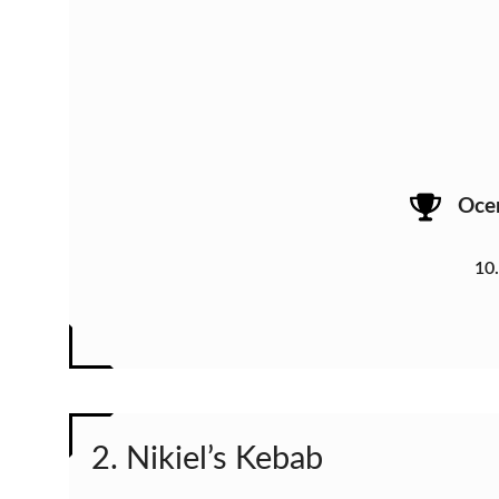
Oce
10
2. Nikiel’s Kebab