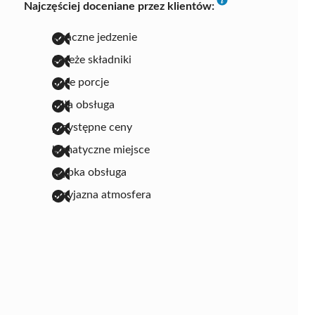
Najczęściej doceniane przez klientów:
smaczne jedzenie
świeże składniki
duże porcje
miła obsługa
przystępne ceny
klimatyczne miejsce
szybka obsługa
przyjazna atmosfera