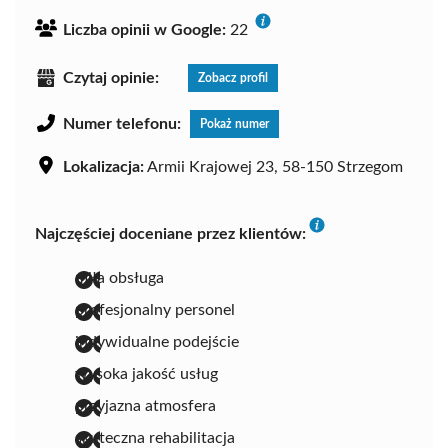
Liczba opinii w Google:
22
Czytaj opinie:
Zobacz profil
Numer telefonu:
Pokaż numer
Lokalizacja:
Armii Krajowej 23, 58-150 Strzegom
Najczęściej doceniane przez klientów:
miła obsługa
profesjonalny personel
indywidualne podejście
wysoka jakość usług
przyjazna atmosfera
skuteczna rehabilitacja