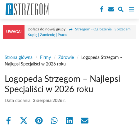
Przejdź
M
do
treści
Dołącz do nowej grupy
Strzegom - Ogłoszenia | Sprzedam |
UWAGA!
Kupię | Zamienię | Praca
Strona główna
/
Firmy
/
Zdrowie
/
Logopeda Strzegom –
Najlepsi Specjaliści w 2026 roku
Logopeda Strzegom – Najlepsi
Specjaliści w 2026 roku
Data dodania:
3 sierpnia 2026 r.
Share
Share
Share
Share
Share
Share
on
on
on
on
on
on
Facebook
X
Pinterest
WhatsApp
LinkedIn
Email
(Twitter)