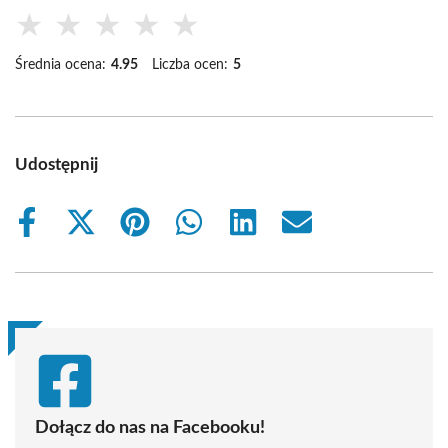
★
★
★
★
★
Średnia ocena:
4.95
Liczba ocen:
5
Udostępnij
Share
Share
Share
Share
Share
Share
on
on
on
on
on
on
Facebook
X
Pinterest
WhatsApp
LinkedIn
Email
(Twitter)
Dołącz do nas na Facebooku!