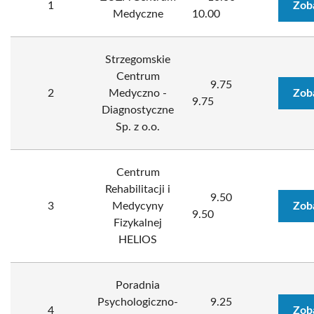
1
Zob
Medyczne
10.00
Strzegomskie
Centrum
9.75
2
Medyczno -
Zob
9.75
Diagnostyczne
Sp. z o.o.
Centrum
Rehabilitacji i
9.50
3
Medycyny
Zob
9.50
Fizykalnej
HELIOS
Poradnia
Psychologiczno-
9.25
4
Zob