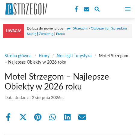
Przejdź
M
do
treści
Dołącz do nowej grupy
Strzegom - Ogłoszenia | Sprzedam |
UWAGA!
Kupię | Zamienię | Praca
Strona główna
/
Firmy
/
Noclegi i Turystyka
/
Motel Strzegom
– Najlepsze Obiekty w 2026 roku
Motel Strzegom – Najlepsze
Obiekty w 2026 roku
Data dodania:
2 sierpnia 2026 r.
Share
Share
Share
Share
Share
Share
on
on
on
on
on
on
Facebook
X
Pinterest
WhatsApp
LinkedIn
Email
(Twitter)