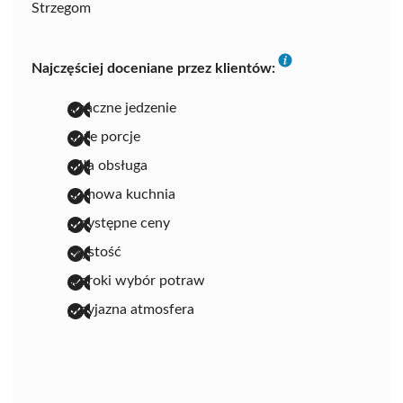
Strzegom
Najczęściej doceniane przez klientów:
smaczne jedzenie
duże porcje
miła obsługa
domowa kuchnia
przystępne ceny
czystość
szeroki wybór potraw
przyjazna atmosfera