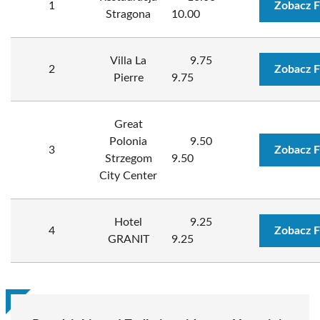
1
Zobacz F
Stragona
10.00
Villa La
9.75
2
Zobacz F
Pierre
9.75
Great
Polonia
9.50
3
Zobacz F
Strzegom
9.50
City Center
Hotel
9.25
4
Zobacz F
GRANIT
9.25