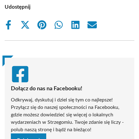
Udostępnij
Share
Share
Share
Share
Share
Share
on
on
on
on
on
on
Facebook
X
Pinterest
WhatsApp
LinkedIn
Email
(Twitter)
Dołącz do nas na Facebooku!
Odkrywaj, dyskutuj i dziel się tym co najlepsze!
Przyłącz się do naszej społeczności na Facebooku,
gdzie możesz dowiedzieć się więcej o lokalnych
wydarzeniach w Strzegomiu. Twoje zdanie się liczy -
polub naszą stronę i bądź na bieżąco!