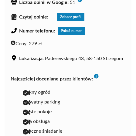
Liczba opinii w Google:
51
Czytaj opinie:
Zobacz profil
Numer telefonu:
Pokaż numer
Ceny:
279 zł
Lokalizacja:
Paderewskiego 43, 58-150 Strzegom
Najczęściej doceniane przez klientów:
piękny ogród
prywatny parking
czyste pokoje
miła obsługa
smaczne śniadanie