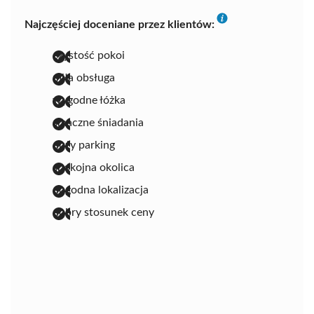
Najczęściej doceniane przez klientów:
czystość pokoi
miła obsługa
wygodne łóżka
smaczne śniadania
duży parking
spokojna okolica
dogodna lokalizacja
dobry stosunek ceny