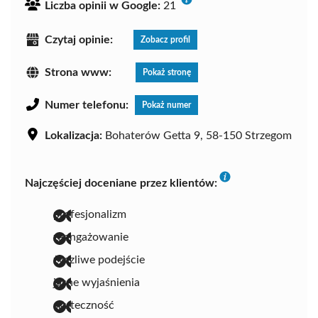
Liczba opinii w Google:
21
Czytaj opinie:
Zobacz profil
Strona www:
Pokaż stronę
Numer telefonu:
Pokaż numer
Lokalizacja:
Bohaterów Getta 9, 58-150 Strzegom
Najczęściej doceniane przez klientów:
profesjonalizm
zaangażowanie
życzliwe podejście
jasne wyjaśnienia
skuteczność