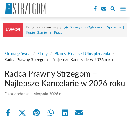
Przejdź
M
do
treści
Dołącz do nowej grupy
Strzegom - Ogłoszenia | Sprzedam |
UWAGA!
Kupię | Zamienię | Praca
Strona główna
/
Firmy
/
Biznes, Finanse i Ubezpieczenia
/
Radca Prawny Strzegom – Najlepsze Kancelarie w 2026 roku
Radca Prawny Strzegom –
Najlepsze Kancelarie w 2026 roku
Data dodania:
1 sierpnia 2026 r.
Share
Share
Share
Share
Share
Share
on
on
on
on
on
on
Facebook
X
Pinterest
WhatsApp
LinkedIn
Email
(Twitter)