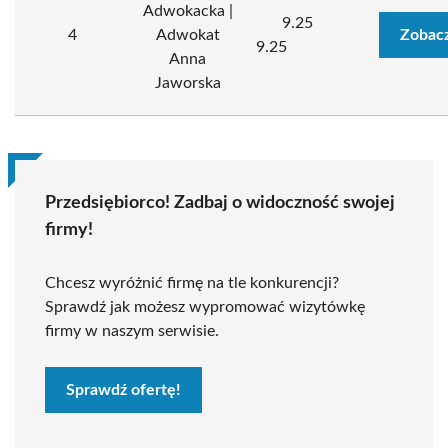
Adwokacka |
9.25
4
Adwokat
Zobacz
9.25
Anna
Jaworska
Przedsiębiorco! Zadbaj o widoczność swojej
firmy!
Chcesz wyróżnić firmę na tle konkurencji?
Sprawdź jak możesz wypromować wizytówkę
firmy w naszym serwisie.
Sprawdź ofertę!