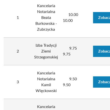
Kancelaria
Notarialna
10.00
1
Beata
Zobacz
10.00
Burkowska -
Zubrzycka
Izba Tradycji
9.75
2
Ziemi
Zobacz
9.75
Strzegomskiej
Kancelaria
Notarialna
9.50
3
Zobacz
Kamil
9.50
Więckowski
Kancelaria