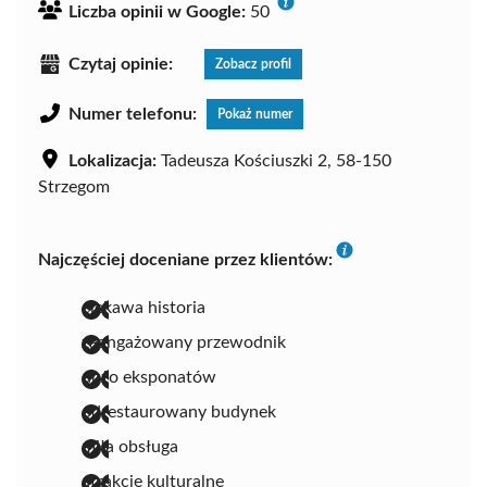
Liczba opinii w Google:
50
Czytaj opinie:
Zobacz profil
Numer telefonu:
Pokaż numer
Lokalizacja:
Tadeusza Kościuszki 2, 58-150
Strzegom
Najczęściej doceniane przez klientów:
ciekawa historia
zaangażowany przewodnik
dużo eksponatów
odrestaurowany budynek
miła obsługa
atrakcje kulturalne