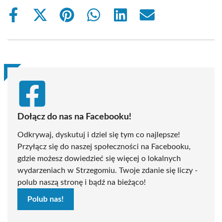
Share
Share
Share
Share
Share
Share
on
on
on
on
on
on
Facebook
X
Pinterest
WhatsApp
LinkedIn
Email
(Twitter)
Dołącz do nas na Facebooku!
Odkrywaj, dyskutuj i dziel się tym co najlepsze!
Przyłącz się do naszej społeczności na Facebooku,
gdzie możesz dowiedzieć się więcej o lokalnych
wydarzeniach w Strzegomiu. Twoje zdanie się liczy -
polub naszą stronę i bądź na bieżąco!
Polub nas!