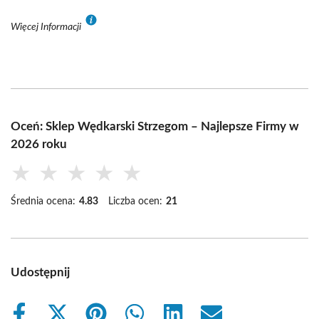
Więcej Informacji
Oceń: Sklep Wędkarski Strzegom – Najlepsze Firmy w
2026 roku
★
★
★
★
★
Średnia ocena:
4.83
Liczba ocen:
21
Udostępnij
Share
Share
Share
Share
Share
Share