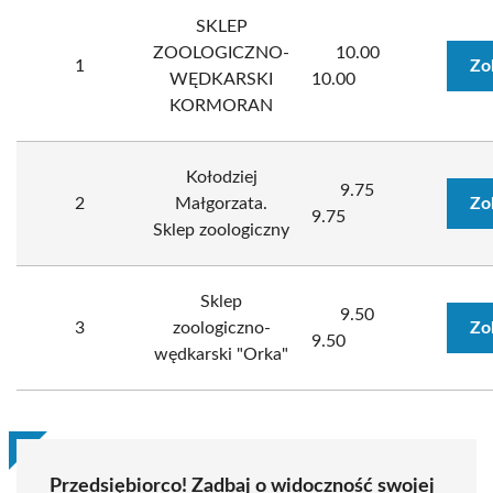
SKLEP
ZOOLOGICZNO-
10.00
1
Zo
WĘDKARSKI
10.00
KORMORAN
Kołodziej
9.75
2
Małgorzata.
Zo
9.75
Sklep zoologiczny
Sklep
9.50
3
zoologiczno-
Zo
9.50
wędkarski "Orka"
Przedsiębiorco! Zadbaj o widoczność swojej