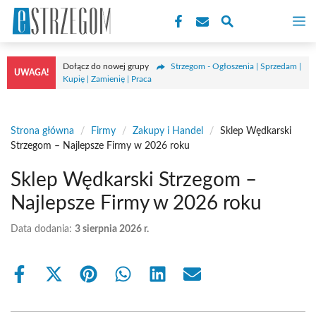
Przejdź
M
do
treści
Dołącz do nowej grupy
Strzegom - Ogłoszenia | Sprzedam |
UWAGA!
Kupię | Zamienię | Praca
Strona główna
/
Firmy
/
Zakupy i Handel
/
Sklep Wędkarski
Strzegom – Najlepsze Firmy w 2026 roku
Sklep Wędkarski Strzegom –
Najlepsze Firmy w 2026 roku
Data dodania:
3 sierpnia 2026 r.
Share
Share
Share
Share
Share
Share
on
on
on
on
on
on
Facebook
X
Pinterest
WhatsApp
LinkedIn
Email
(Twitter)