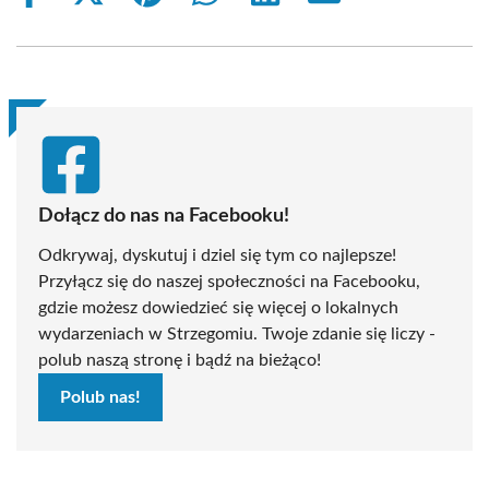
on
on
on
on
on
on
Facebook
X
Pinterest
WhatsApp
LinkedIn
Email
(Twitter)
Dołącz do nas na Facebooku!
Odkrywaj, dyskutuj i dziel się tym co najlepsze!
Przyłącz się do naszej społeczności na Facebooku,
gdzie możesz dowiedzieć się więcej o lokalnych
wydarzeniach w Strzegomiu. Twoje zdanie się liczy -
polub naszą stronę i bądź na bieżąco!
Polub nas!