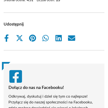
Średnia ocena:
4.51
Liczba ocen:
23
Udostępnij
Share
Share
Share
Share
Share
Share
on
on
on
on
on
on
Facebook
X
Pinterest
WhatsApp
LinkedIn
Email
(Twitter)
Dołącz do nas na Facebooku!
Odkrywaj, dyskutuj i dziel się tym co najlepsze!
Przyłącz się do naszej społeczności na Facebooku,