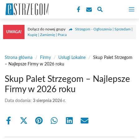
Przejdź
M
do
treści
Dołącz do nowej grupy
Strzegom - Ogłoszenia | Sprzedam |
UWAGA!
Kupię | Zamienię | Praca
Strona główna
/
Firmy
/
Usługi Lokalne
/
Skup Palet Strzegom
– Najlepsze Firmy w 2026 roku
Skup Palet Strzegom – Najlepsze
Firmy w 2026 roku
Data dodania:
3 sierpnia 2026 r.
Share
Share
Share
Share
Share
Share
on
on
on
on
on
on
Facebook
X
Pinterest
WhatsApp
LinkedIn
Email
(Twitter)