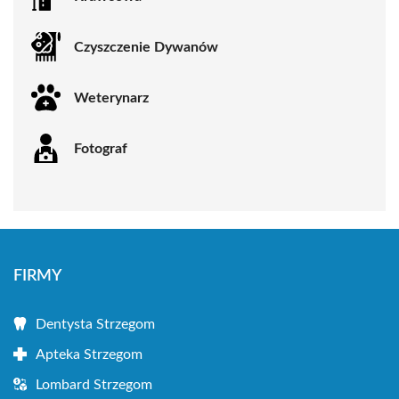
Czyszczenie Dywanów
Weterynarz
Fotograf
FIRMY
Dentysta Strzegom
Apteka Strzegom
Lombard Strzegom