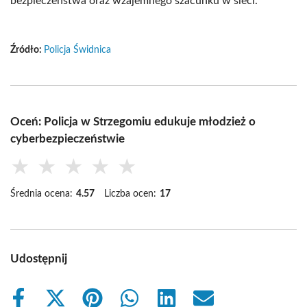
bezpieczeństwa oraz wzajemnego szacunku w sieci.
Źródło:
Policja Świdnica
Oceń: Policja w Strzegomiu edukuje młodzież o
cyberbezpieczeństwie
★
★
★
★
★
Średnia ocena:
4.57
Liczba ocen:
17
Udostępnij
Share
Share
Share
Share
Share
Share