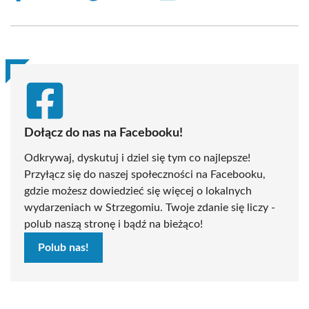
on
on
on
on
on
on
Facebook
X
Pinterest
WhatsApp
LinkedIn
Email
(Twitter)
Dołącz do nas na Facebooku!
Odkrywaj, dyskutuj i dziel się tym co najlepsze!
Przyłącz się do naszej społeczności na Facebooku,
gdzie możesz dowiedzieć się więcej o lokalnych
wydarzeniach w Strzegomiu. Twoje zdanie się liczy -
polub naszą stronę i bądź na bieżąco!
Polub nas!