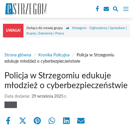
Przejdź
M
do
treści
Dołącz do nowej grupy
Strzegom - Ogłoszenia | Sprzedam |
UWAGA!
Kupię | Zamienię | Praca
Strona główna
/
Kronika Policyjna
/
Policja w Strzegomiu
edukuje młodzież o cyberbezpieczeństwie
Policja w Strzegomiu edukuje
młodzież o cyberbezpieczeństwie
Data dodania:
29 września 2025 r.
Share
Share
Share
Share
Share
Share
on
on
on
on
on
on
Facebook
X
Pinterest
WhatsApp
LinkedIn
Email