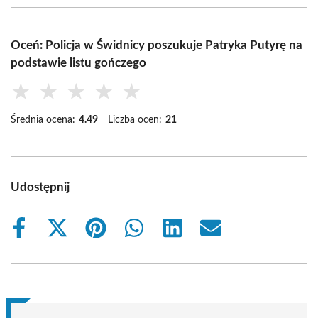
Oceń: Policja w Świdnicy poszukuje Patryka Putyrę na
podstawie listu gończego
★
★
★
★
★
Średnia ocena:
4.49
Liczba ocen:
21
Udostępnij
Share
Share
Share
Share
Share
Share
on
on
on
on
on
on
Facebook
X
Pinterest
WhatsApp
LinkedIn
Email
(Twitter)