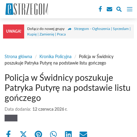
Przejdź
M
do
treści
Dołącz do nowej grupy
Strzegom - Ogłoszenia | Sprzedam |
UWAGA!
Kupię | Zamienię | Praca
Strona główna
/
Kronika Policyjna
/
Policja w Świdnicy
poszukuje Patryka Putyrę na podstawie listu gończego
Policja w Świdnicy poszukuje
Patryka Putyrę na podstawie listu
gończego
Data dodania:
12 czerwca 2026 r.
Share
Share
Share
Share
Share
Share