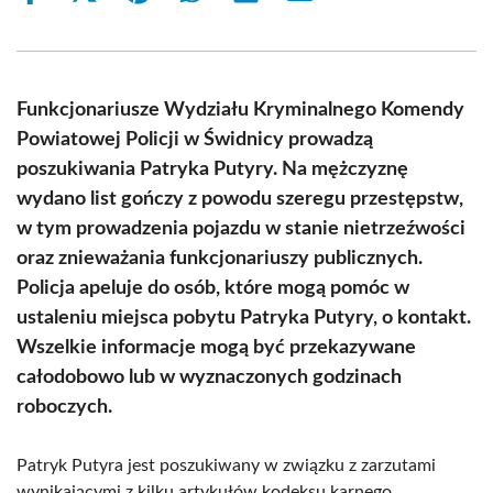
on
on
on
on
on
on
Facebook
X
Pinterest
WhatsApp
LinkedIn
Email
(Twitter)
Funkcjonariusze Wydziału Kryminalnego Komendy
Powiatowej Policji w Świdnicy prowadzą
poszukiwania Patryka Putyry. Na mężczyznę
wydano list gończy z powodu szeregu przestępstw,
w tym prowadzenia pojazdu w stanie nietrzeźwości
oraz znieważania funkcjonariuszy publicznych.
Policja apeluje do osób, które mogą pomóc w
ustaleniu miejsca pobytu Patryka Putyry, o kontakt.
Wszelkie informacje mogą być przekazywane
całodobowo lub w wyznaczonych godzinach
roboczych.
Patryk Putyra jest poszukiwany w związku z zarzutami
wynikającymi z kilku artykułów kodeksu karnego.