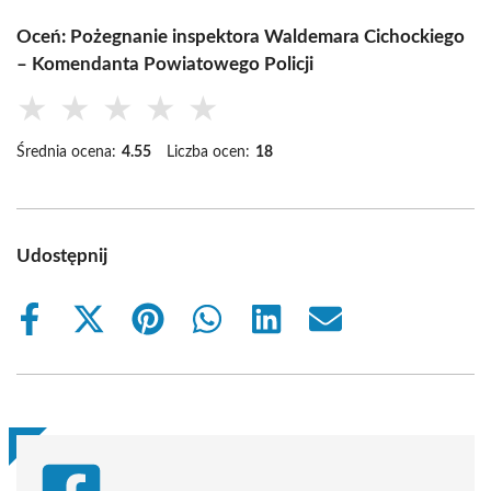
Oceń: Pożegnanie inspektora Waldemara Cichockiego
– Komendanta Powiatowego Policji
★
★
★
★
★
Średnia ocena:
4.55
Liczba ocen:
18
Udostępnij
Share
Share
Share
Share
Share
Share
on
on
on
on
on
on
Facebook
X
Pinterest
WhatsApp
LinkedIn
Email
(Twitter)