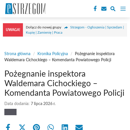
Przejdź
M
do
treści
Dołącz do nowej grupy
Strzegom - Ogłoszenia | Sprzedam |
UWAGA!
Kupię | Zamienię | Praca
Strona główna
/
Kronika Policyjna
/
Pożegnanie inspektora
Waldemara Cichockiego – Komendanta Powiatowego Policji
Pożegnanie inspektora
Waldemara Cichockiego –
Komendanta Powiatowego Policji
Data dodania:
7 lipca 2026 r.
Share
Share
Share
Share
Share
Share