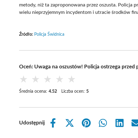
metody, niż ta zaproponowana przez oszusta. Policja p
wielu nieprzyjemnym incydentom i utracie środków fi
Źródło:
Policja Świdnica
Oceń: Uwaga na oszustów! Policja ostrzega przed
★
★
★
★
★
Średnia ocena:
4.52
Liczba ocen:
5
Udostępnij
Share
Share
Share
Share
Share
on
on
on
on
on
Facebook
X
Pinterest
WhatsApp
LinkedIn