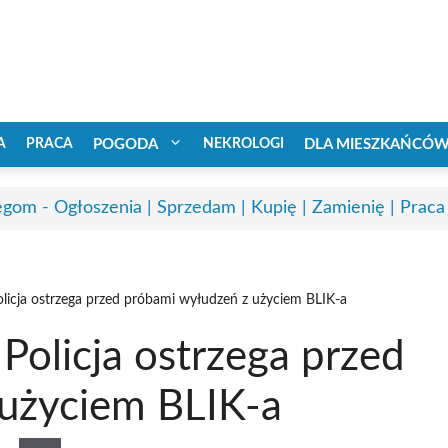
A
PRACA
POGODA
NEKROLOGI
DLA MIESZKAŃCÓ
egom - Ogłoszenia | Sprzedam | Kupię | Zamienię | Praca
licja ostrzega przed próbami wyłudzeń z użyciem BLIK-a
olicja ostrzega przed
użyciem BLIK-a