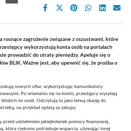
Share
Share
Share
Share
Share
Share
on
on
on
on
on
on
Facebook
X
Pinterest
WhatsApp
LinkedIn
Email
(Twitter)
a rosnące zagrożenie związane z oszustwami, które
Przestępcy wykorzystują konta osób na portalach
że prowadzić do utraty pieniędzy. Apeluje się o
w BLIK. Ważne jest, aby upewnić się, że prośba o
szukują nowych ofiar, wykorzystując komunikatory
owanymi. Po włamaniu się na konto, przestępcy wysyłają
bliskich im osób. Odczytują to jako łatwą okazję do
trzebą, na przykład opłatą za zakupy.
by przed udzieleniem jakiejkolwiek pomocy finansowej,
ą, która rzekomo potrzebuje wsparcia, używając innej