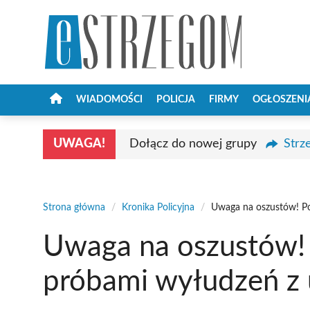
Przejdź
do
treści
WIADOMOŚCI
POLICJA
FIRMY
OGŁOSZENI
UWAGA!
Dołącz do nowej grupy
Strz
Strona główna
/
Kronika Policyjna
/
Uwaga na oszustów! Po
Uwaga na oszustów! P
próbami wyłudzeń z 