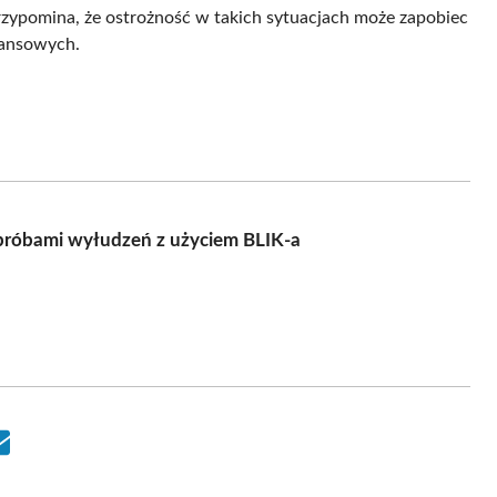
rzypomina, że ostrożność w takich sytuacjach może zapobiec
nansowych.
 próbami wyłudzeń z użyciem BLIK-a
Share
on
Email