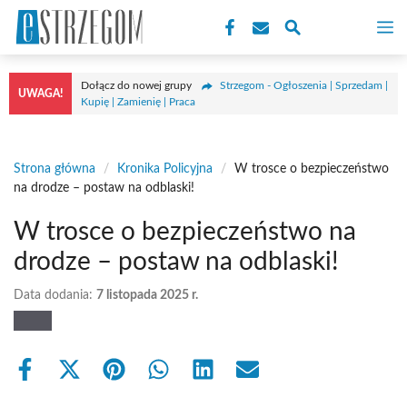
Przejdź
M
do
treści
Dołącz do nowej grupy
Strzegom - Ogłoszenia | Sprzedam |
UWAGA!
Kupię | Zamienię | Praca
Strona główna
/
Kronika Policyjna
/
W trosce o bezpieczeństwo
na drodze – postaw na odblaski!
W trosce o bezpieczeństwo na
drodze – postaw na odblaski!
Data dodania:
7 listopada 2025 r.
Share
Share
Share
Share
Share
Share
on
on
on
on
on
on
Facebook
X
Pinterest
WhatsApp
LinkedIn
Email