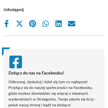
Udostępnij
Share
Share
Share
Share
Share
Share
on
on
on
on
on
on
Facebook
X
Pinterest
WhatsApp
LinkedIn
Email
(Twitter)
Dołącz do nas na Facebooku!
Odkrywaj, dyskutuj i dziel się tym co najlepsze!
Przyłącz się do naszej społeczności na Facebooku,
gdzie możesz dowiedzieć się więcej o lokalnych
wydarzeniach w Strzegomiu. Twoje zdanie się liczy -
polub naszą stronę i bądź na bieżąco!