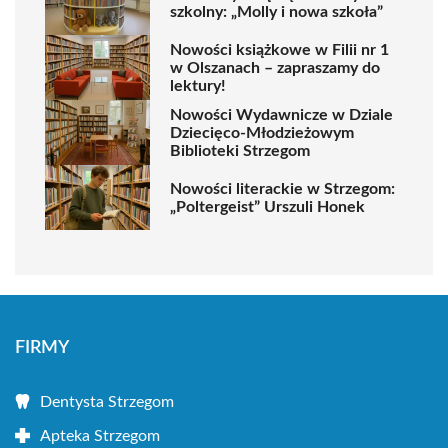
szkolny: „Molly i nowa szkoła”
Nowości książkowe w Filii nr 1
w Olszanach – zapraszamy do
lektury!
Nowości Wydawnicze w Dziale
Dziecięco-Młodzieżowym
Biblioteki Strzegom
Nowości literackie w Strzegom:
„Poltergeist” Urszuli Honek
FIRMY
Dentysta Strzegom
Apteka Strzegom