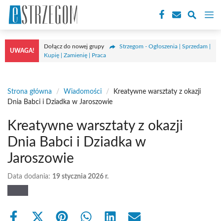
Przejdź
M
do
treści
Dołącz do nowej grupy
Strzegom - Ogłoszenia | Sprzedam |
UWAGA!
Kupię | Zamienię | Praca
Strona główna
/
Wiadomości
/
Kreatywne warsztaty z okazji
Dnia Babci i Dziadka w Jaroszowie
Kreatywne warsztaty z okazji
Dnia Babci i Dziadka w
Jaroszowie
Data dodania:
19 stycznia 2026 r.
Share
Share
Share
Share
Share
Share