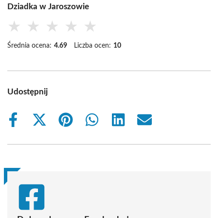
Dziadka w Jaroszowie
★
★
★
★
★
Średnia ocena:
4.69
Liczba ocen:
10
Udostępnij
Share
Share
Share
Share
Share
Share
on
on
on
on
on
on
Facebook
X
Pinterest
WhatsApp
LinkedIn
Email
(Twitter)