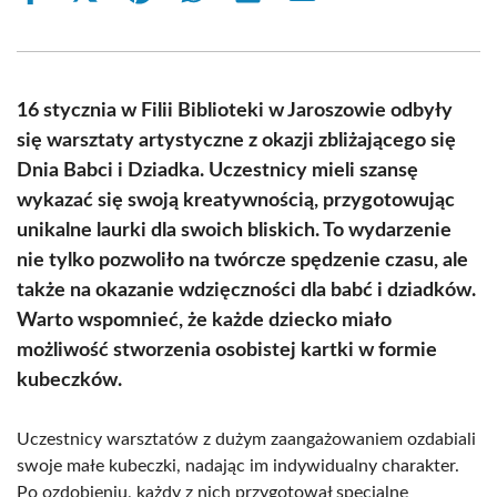
on
on
on
on
on
on
Facebook
X
Pinterest
WhatsApp
LinkedIn
Email
(Twitter)
16 stycznia w Filii Biblioteki w Jaroszowie odbyły
się warsztaty artystyczne z okazji zbliżającego się
Dnia Babci i Dziadka. Uczestnicy mieli szansę
wykazać się swoją kreatywnością, przygotowując
unikalne laurki dla swoich bliskich. To wydarzenie
nie tylko pozwoliło na twórcze spędzenie czasu, ale
także na okazanie wdzięczności dla babć i dziadków.
Warto wspomnieć, że każde dziecko miało
możliwość stworzenia osobistej kartki w formie
kubeczków.
Uczestnicy warsztatów z dużym zaangażowaniem ozdabiali
swoje małe kubeczki, nadając im indywidualny charakter.
Po ozdobieniu, każdy z nich przygotował specjalne