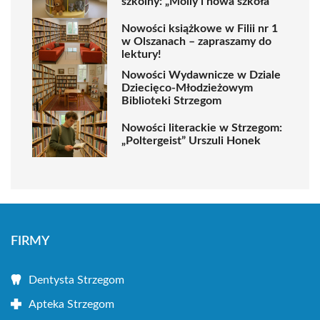
szkolny: „Molly i nowa szkoła”
Nowości książkowe w Filii nr 1
w Olszanach – zapraszamy do
lektury!
Nowości Wydawnicze w Dziale
Dziecięco-Młodzieżowym
Biblioteki Strzegom
Nowości literackie w Strzegom:
„Poltergeist” Urszuli Honek
FIRMY
Dentysta Strzegom
Apteka Strzegom