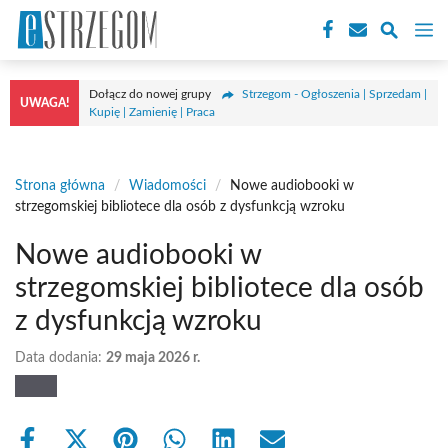
Przejdź
M
do
treści
Dołącz do nowej grupy
Strzegom - Ogłoszenia | Sprzedam |
UWAGA!
Kupię | Zamienię | Praca
Strona główna
/
Wiadomości
/
Nowe audiobooki w
strzegomskiej bibliotece dla osób z dysfunkcją wzroku
Nowe audiobooki w
strzegomskiej bibliotece dla osób
z dysfunkcją wzroku
Data dodania:
29 maja 2026 r.
Share
Share
Share
Share
Share
Share