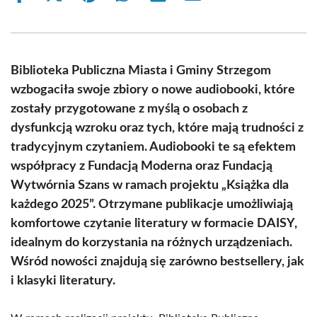
on
on
on
on
on
on
Facebook
X
Pinterest
WhatsApp
LinkedIn
Email
(Twitter)
Biblioteka Publiczna Miasta i Gminy Strzegom
wzbogaciła swoje zbiory o nowe audiobooki, które
zostały przygotowane z myślą o osobach z
dysfunkcją wzroku oraz tych, które mają trudności z
tradycyjnym czytaniem. Audiobooki te są efektem
współpracy z Fundacją Moderna oraz Fundacją
Wytwórnia Szans w ramach projektu „Książka dla
każdego 2025”. Otrzymane publikacje umożliwiają
komfortowe czytanie literatury w formacie DAISY,
idealnym do korzystania na różnych urządzeniach.
Wśród nowości znajdują się zarówno bestsellery, jak
i klasyki literatury.