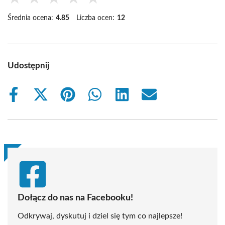
Średnia ocena:
4.85
Liczba ocen:
12
Udostępnij
Share
Share
Share
Share
Share
Share
on
on
on
on
on
on
Facebook
X
Pinterest
WhatsApp
LinkedIn
Email
(Twitter)
Dołącz do nas na Facebooku!
Odkrywaj, dyskutuj i dziel się tym co najlepsze!