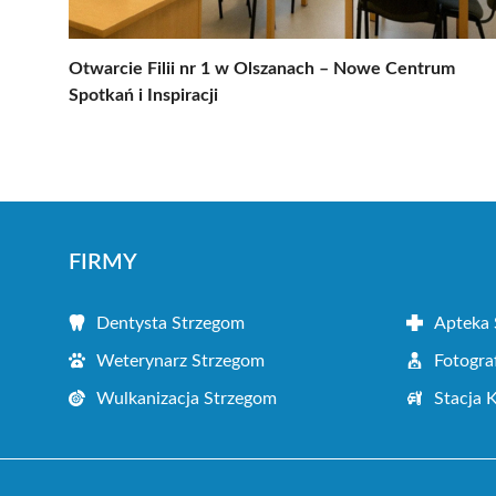
Otwarcie Filii nr 1 w Olszanach – Nowe Centrum
Spotkań i Inspiracji
FIRMY
Dentysta Strzegom
Apteka 
Weterynarz Strzegom
Fotogra
Wulkanizacja Strzegom
Stacja 