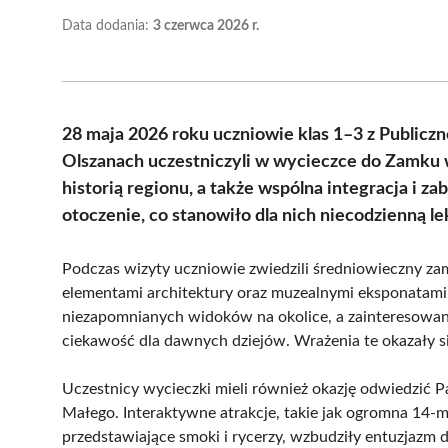
Data dodania:
3 czerwca 2026 r.
28 maja 2026 roku uczniowie klas 1–3 z Public
Olszanach uczestniczyli w wycieczce do Zamku 
historią regionu, a także wspólna integracja i z
otoczenie, co stanowiło dla nich niecodzienną lek
Podczas wizyty uczniowie zwiedzili średniowieczny za
elementami architektury oraz muzealnymi eksponatami
niezapomnianych widoków na okolice, a zainteresowan
ciekawość dla dawnych dziejów. Wrażenia te okazały s
Uczestnicy wycieczki mieli również okazję odwiedzić Park
Małego. Interaktywne atrakcje, takie jak ogromna 14-m
przedstawiające smoki i rycerzy, wzbudziły entuzjazm d