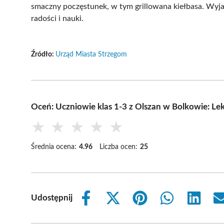
smaczny poczęstunek, w tym grillowana kiełbasa. Wyj
radości i nauki.
Źródło:
Urząd Miasta Strzegom
Oceń: Uczniowie klas 1-3 z Olszan w Bolkowie: Lekc
★
★
★
★
★
Średnia ocena:
4.96
Liczba ocen:
25
Udostępnij
Share
Share
Share
Share
Share
on
on
on
on
on
Facebook
X
Pinterest
WhatsApp
LinkedIn