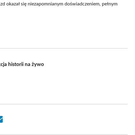
azd okazał się niezapomnianym doświadczeniem, pełnym
ja historii na żywo
Share
on
Email