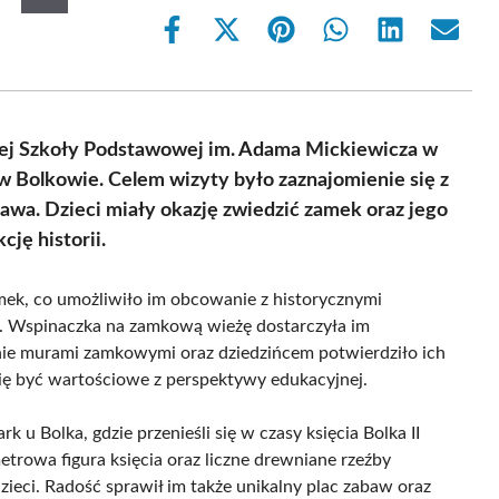
Share
Share
Share
Share
Share
Share
on
on
on
on
on
on
Facebook
X
Pinterest
WhatsApp
LinkedIn
Email
(Twitter)
znej Szkoły Podstawowej im. Adama Mickiewicza w
w Bolkowie. Celem wizyty było zaznajomienie się z
abawa. Dzieci miały okazję zwiedzić zamek oraz jego
cję historii.
mek, co umożliwiło im obcowanie z historycznymi
. Wspinaczka na zamkową wieżę dostarczyła im
ie murami zamkowymi oraz dziedzińcem potwierdziło ich
ię być wartościowe z perspektywy edukacyjnej.
 u Bolka, gdzie przenieśli się w czasy księcia Bolka II
etrowa figura księcia oraz liczne drewniane rzeźby
zieci. Radość sprawił im także unikalny plac zabaw oraz