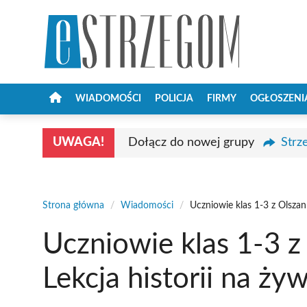
Przejdź
do
treści
WIADOMOŚCI
POLICJA
FIRMY
OGŁOSZENI
UWAGA!
Dołącz do nowej grupy
Strz
Strona główna
/
Wiadomości
/
Uczniowie klas 1-3 z Olszan
Uczniowie klas 1-3 z
Lekcja historii na ży