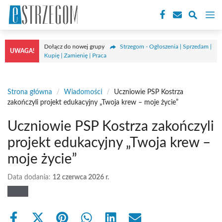
Przejdź
M
do
treści
Dołącz do nowej grupy
Strzegom - Ogłoszenia | Sprzedam |
UWAGA!
Kupię | Zamienię | Praca
Strona główna
/
Wiadomości
/
Uczniowie PSP Kostrza
zakończyli projekt edukacyjny „Twoja krew – moje życie”
Uczniowie PSP Kostrza zakończyli
projekt edukacyjny „Twoja krew –
moje życie”
Data dodania:
12 czerwca 2026 r.
Share
Share
Share
Share
Share
Share