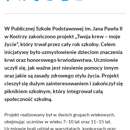
on
on
on
on
on
on
Facebook
X
Pinterest
WhatsApp
LinkedIn
Email
(Twitter)
W Publicznej Szkole Podstawowej im. Jana Pawła II
w Kostrzy zakończono projekt „Twoja krew – moje
życie”, który trwał przez cały rok szkolny. Celem
inicjatywy było uzmysłowienie dzieciom znaczenia
krwi oraz honorowego krwiodawstwa. Uczniowie
uczyli się, jak ważne jest niesienie pomocy innym
oraz jakie są zasady zdrowego stylu życia. Projekt
cieszył się dużym zainteresowaniem i zakończył się
piknikiem szkolnym, który integrował całą
społeczność szkolną.
Projekt realizowany był w dwóch grupach wiekowych,
obejmując uczniów w wieku 7–10 lat oraz 11–15 lat.
Uczniowie brali udział w warsztatach, konkursach oraz