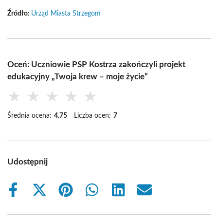
Źródło:
Urząd Miasta Strzegom
Oceń: Uczniowie PSP Kostrza zakończyli projekt
edukacyjny „Twoja krew – moje życie”
★
★
★
★
★
Średnia ocena:
4.75
Liczba ocen:
7
Udostępnij
Share
Share
Share
Share
Share
Share
on
on
on
on
on
on
Facebook
X
Pinterest
WhatsApp
LinkedIn
Email
(Twitter)