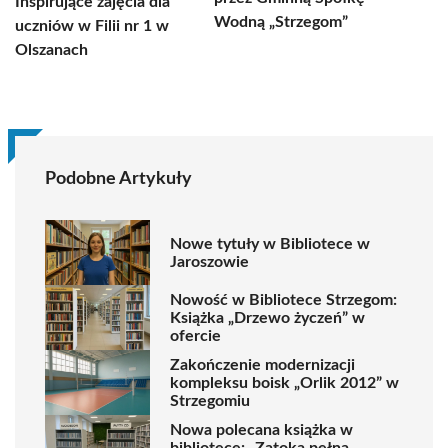
Inspirujące zajęcia dla
Wodną „Strzegom”
uczniów w Filii nr 1 w
Olszanach
Podobne Artykuły
Nowe tytuły w Bibliotece w
Jaroszowie
Nowość w Bibliotece Strzegom:
Książka „Drzewo życzeń” w
ofercie
Zakończenie modernizacji
kompleksu boisk „Orlik 2012” w
Strzegomiu
Nowa polecana książka w
bibliotece: „Zatoka pełna