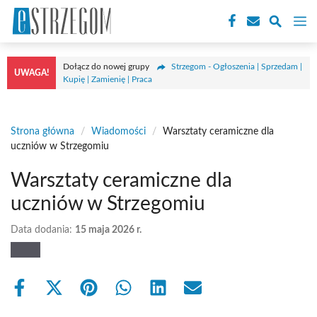
Przejdź
M
do
treści
Dołącz do nowej grupy
Strzegom - Ogłoszenia | Sprzedam |
UWAGA!
Kupię | Zamienię | Praca
Strona główna
/
Wiadomości
/
Warsztaty ceramiczne dla
uczniów w Strzegomiu
Warsztaty ceramiczne dla
uczniów w Strzegomiu
Data dodania:
15 maja 2026 r.
Share
Share
Share
Share
Share
Share
on
on
on
on
on
on
Facebook
X
Pinterest
WhatsApp
LinkedIn
Email