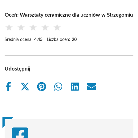
Oceń: Warsztaty ceramiczne dla uczniów w Strzegomiu
★
★
★
★
★
Średnia ocena:
4.45
Liczba ocen:
20
Udostępnij
Share
Share
Share
Share
Share
Share
on
on
on
on
on
on
Facebook
X
Pinterest
WhatsApp
LinkedIn
Email
(Twitter)