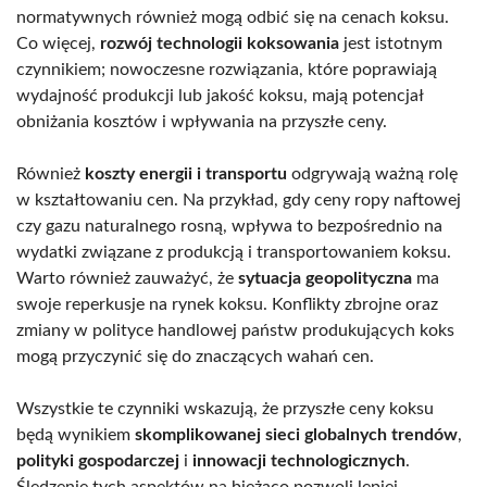
normatywnych również mogą odbić się na cenach koksu.
Co więcej,
rozwój technologii koksowania
jest istotnym
czynnikiem; nowoczesne rozwiązania, które poprawiają
wydajność produkcji lub jakość koksu, mają potencjał
obniżania kosztów i wpływania na przyszłe ceny.
Również
koszty energii i transportu
odgrywają ważną rolę
w kształtowaniu cen. Na przykład, gdy ceny ropy naftowej
czy gazu naturalnego rosną, wpływa to bezpośrednio na
wydatki związane z produkcją i transportowaniem koksu.
Warto również zauważyć, że
sytuacja geopolityczna
ma
swoje reperkusje na rynek koksu. Konflikty zbrojne oraz
zmiany w polityce handlowej państw produkujących koks
mogą przyczynić się do znaczących wahań cen.
Wszystkie te czynniki wskazują, że przyszłe ceny koksu
będą wynikiem
skomplikowanej sieci globalnych trendów
,
polityki gospodarczej
i
innowacji technologicznych
.
Śledzenie tych aspektów na bieżąco pozwoli lepiej