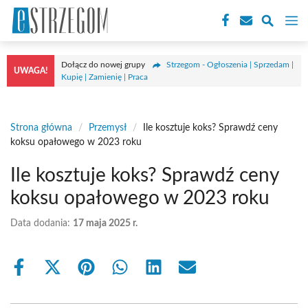
Przejdź
M
do
treści
Dołącz do nowej grupy
Strzegom - Ogłoszenia | Sprzedam |
UWAGA!
Kupię | Zamienię | Praca
Strona główna
/
Przemysł
/
Ile kosztuje koks? Sprawdź ceny
koksu opałowego w 2023 roku
Ile kosztuje koks? Sprawdź ceny
koksu opałowego w 2023 roku
Data dodania:
17 maja 2025 r.
Share
Share
Share
Share
Share
Share
on
on
on
on
on
on
Facebook
X
Pinterest
WhatsApp
LinkedIn
Email
(Twitter)