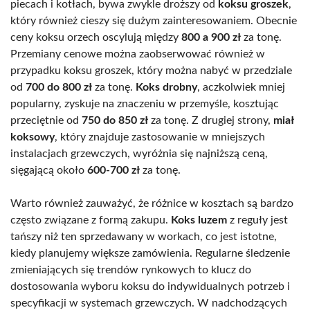
piecach i kotłach, bywa zwykle droższy od
koksu groszek
,
który również cieszy się dużym zainteresowaniem. Obecnie
ceny koksu orzech oscylują między
800 a 900 zł
za tonę.
Przemiany cenowe można zaobserwować również w
przypadku koksu groszek, który można nabyć w przedziale
od
700 do 800 zł
za tonę.
Koks drobny
, aczkolwiek mniej
popularny, zyskuje na znaczeniu w przemyśle, kosztując
przeciętnie od
750 do 850 zł
za tonę. Z drugiej strony,
miał
koksowy
, który znajduje zastosowanie w mniejszych
instalacjach grzewczych, wyróżnia się najniższą ceną,
sięgającą około
600-700 zł
za tonę.
Warto również zauważyć, że różnice w kosztach są bardzo
często związane z formą zakupu.
Koks luzem
z reguły jest
tańszy niż ten sprzedawany w workach, co jest istotne,
kiedy planujemy większe zamówienia. Regularne śledzenie
zmieniających się trendów rynkowych to klucz do
dostosowania wyboru koksu do indywidualnych potrzeb i
specyfikacji w systemach grzewczych. W nadchodzących