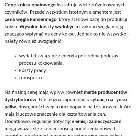
Cenę koksu opałowego
kształtuje wiele zróżnicowanych
czynników. Przede wszystkim istotnym elementem jest
cena węgla kamiennego
, który stanowi bazę do produkcji
koksu.
Wysokie koszty wydobycia
i zakupu węgla mogą
znacząco wpłynąć na ceny koksu. Jednak to nie wszystko –
należy również uwzględnić:
wydatki związane z energią potrzebną podczas
procesu koksowania,
koszty pracy,
transportu.
Na finalną cenę mają wpływ również
marże producentów i
dystrybutorów
. Nie można zapominać o
sytuacji na rynku
paliw
, dostępności węgla oraz popycie na te surowce, które
mają kluczowe znaczenie dla kształtowania cen.
Dodatkowo, regulacje dotyczące
emisji zanieczyszczeń
mogą wiązać się z koniecznością ponoszenia nowych
kosztów, co również wpływa na ostateczną cenę koksu.