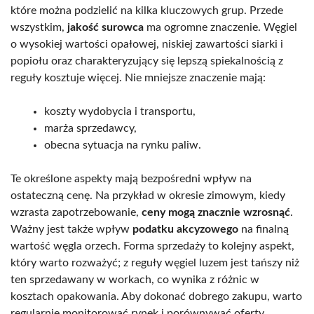
które można podzielić na kilka kluczowych grup. Przede
wszystkim,
jakość surowca
ma ogromne znaczenie. Węgiel
o wysokiej wartości opałowej, niskiej zawartości siarki i
popiołu oraz charakteryzujący się lepszą spiekalnością z
reguły kosztuje więcej. Nie mniejsze znaczenie mają:
koszty wydobycia i transportu,
marża sprzedawcy,
obecna sytuacja na rynku paliw.
Te określone aspekty mają bezpośredni wpływ na
ostateczną cenę. Na przykład w okresie zimowym, kiedy
wzrasta zapotrzebowanie,
ceny mogą znacznie wzrosnąć
.
Ważny jest także wpływ
podatku akcyzowego
na finalną
wartość węgla orzech. Forma sprzedaży to kolejny aspekt,
który warto rozważyć; z reguły węgiel luzem jest tańszy niż
ten sprzedawany w workach, co wynika z różnic w
kosztach opakowania. Aby dokonać dobrego zakupu, warto
regularnie monitorować rynek i porównywać oferty