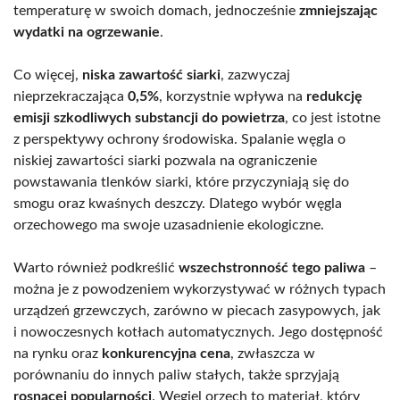
temperaturę w swoich domach, jednocześnie
zmniejszając
wydatki na ogrzewanie
.
Co więcej,
niska zawartość siarki
, zazwyczaj
nieprzekraczająca
0,5%
, korzystnie wpływa na
redukcję
emisji szkodliwych substancji do powietrza
, co jest istotne
z perspektywy ochrony środowiska. Spalanie węgla o
niskiej zawartości siarki pozwala na ograniczenie
powstawania tlenków siarki, które przyczyniają się do
smogu oraz kwaśnych deszczy. Dlatego wybór węgla
orzechowego ma swoje uzasadnienie ekologiczne.
Warto również podkreślić
wszechstronność tego paliwa
–
można je z powodzeniem wykorzystywać w różnych typach
urządzeń grzewczych, zarówno w piecach zasypowych, jak
i nowoczesnych kotłach automatycznych. Jego dostępność
na rynku oraz
konkurencyjna cena
, zwłaszcza w
porównaniu do innych paliw stałych, także sprzyjają
rosnącej popularności
. Węgiel orzech to materiał, który