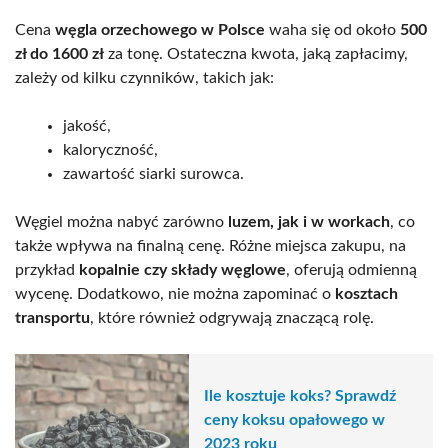
Cena
węgla orzechowego w Polsce
waha się od około
500
zł do 1600 zł
za tonę. Ostateczna kwota, jaką zapłacimy,
zależy od kilku czynników, takich jak:
jakość,
kaloryczność,
zawartość siarki surowca.
Węgiel można nabyć zarówno
luzem, jak i w workach
, co
także wpływa na finalną cenę. Różne miejsca zakupu, na
przykład
kopalnie czy składy węglowe
, oferują odmienną
wycenę. Dodatkowo, nie można zapominać o
kosztach
transportu
, które również odgrywają znaczącą rolę.
Ile kosztuje koks? Sprawdź
ceny koksu opałowego w
2023 roku