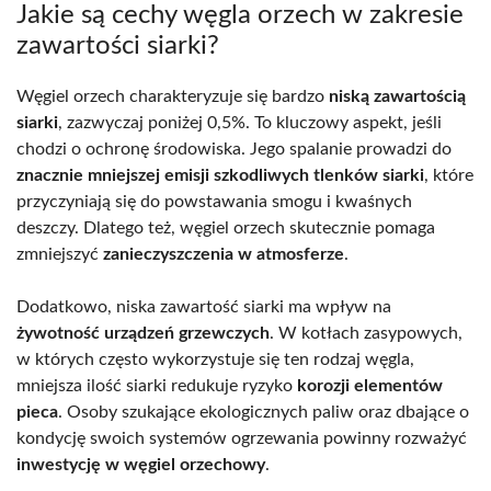
Jakie są cechy węgla orzech w zakresie
zawartości siarki?
Węgiel orzech charakteryzuje się bardzo
niską zawartością
siarki
, zazwyczaj poniżej 0,5%. To kluczowy aspekt, jeśli
chodzi o ochronę środowiska. Jego spalanie prowadzi do
znacznie mniejszej emisji szkodliwych tlenków siarki
, które
przyczyniają się do powstawania smogu i kwaśnych
deszczy. Dlatego też, węgiel orzech skutecznie pomaga
zmniejszyć
zanieczyszczenia w atmosferze
.
Dodatkowo, niska zawartość siarki ma wpływ na
żywotność urządzeń grzewczych
. W kotłach zasypowych,
w których często wykorzystuje się ten rodzaj węgla,
mniejsza ilość siarki redukuje ryzyko
korozji elementów
pieca
. Osoby szukające ekologicznych paliw oraz dbające o
kondycję swoich systemów ogrzewania powinny rozważyć
inwestycję w węgiel orzechowy
.