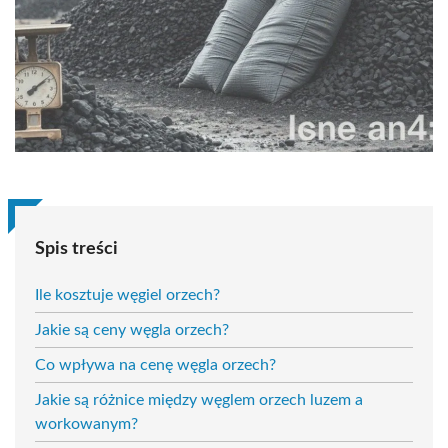
Spis treści
Ile kosztuje węgiel orzech?
Jakie są ceny węgla orzech?
Co wpływa na cenę węgla orzech?
Jakie są różnice między węglem orzech luzem a
workowanym?