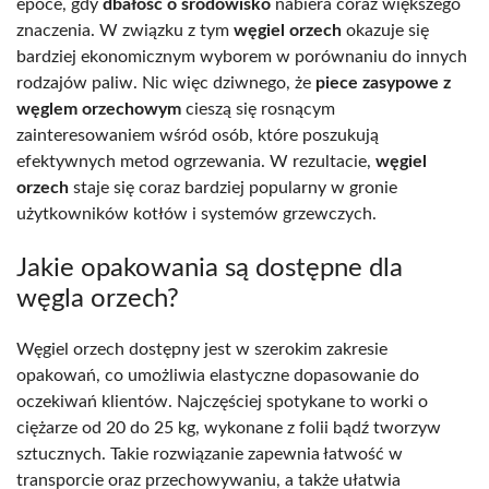
epoce, gdy
dbałość o środowisko
nabiera coraz większego
znaczenia. W związku z tym
węgiel orzech
okazuje się
bardziej ekonomicznym wyborem w porównaniu do innych
rodzajów paliw. Nic więc dziwnego, że
piece zasypowe z
węglem orzechowym
cieszą się rosnącym
zainteresowaniem wśród osób, które poszukują
efektywnych metod ogrzewania. W rezultacie,
węgiel
orzech
staje się coraz bardziej popularny w gronie
użytkowników kotłów i systemów grzewczych.
Jakie opakowania są dostępne dla
węgla orzech?
Węgiel orzech dostępny jest w szerokim zakresie
opakowań, co umożliwia elastyczne dopasowanie do
oczekiwań klientów. Najczęściej spotykane to worki o
ciężarze od 20 do 25 kg, wykonane z folii bądź tworzyw
sztucznych. Takie rozwiązanie zapewnia łatwość w
transporcie oraz przechowywaniu, a także ułatwia