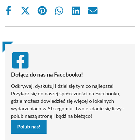
Share
Share
Share
Share
Share
Share
on
on
on
on
on
on
Facebook
X
Pinterest
WhatsApp
LinkedIn
Email
(Twitter)
Dołącz do nas na Facebooku!
Odkrywaj, dyskutuj i dziel się tym co najlepsze!
Przyłącz się do naszej społeczności na Facebooku,
gdzie możesz dowiedzieć się więcej o lokalnych
wydarzeniach w Strzegomiu. Twoje zdanie się liczy -
polub naszą stronę i bądź na bieżąco!
Polub nas!