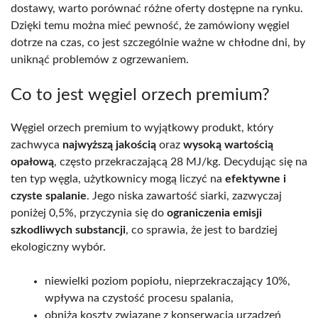
dostawy, warto porównać różne oferty dostępne na rynku.
Dzięki temu można mieć pewność, że zamówiony węgiel
dotrze na czas, co jest szczególnie ważne w chłodne dni, by
uniknąć problemów z ogrzewaniem.
Co to jest węgiel orzech premium?
Węgiel orzech premium to wyjątkowy produkt, który
zachwyca
najwyższą jakością
oraz
wysoką wartością
opałową
, często przekraczającą 28 MJ/kg. Decydując się na
ten typ węgla, użytkownicy mogą liczyć na
efektywne i
czyste spalanie
. Jego niska zawartość siarki, zazwyczaj
poniżej 0,5%, przyczynia się do
ograniczenia emisji
szkodliwych substancji
, co sprawia, że jest to bardziej
ekologiczny wybór.
niewielki poziom popiołu, nieprzekraczający 10%,
wpływa na czystość procesu spalania,
obniża koszty związane z konserwacją urządzeń