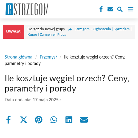
Przejdź
M
do
treści
Dołącz do nowej grupy
Strzegom - Ogłoszenia | Sprzedam |
UWAGA!
Kupię | Zamienię | Praca
Strona główna
/
Przemysł
/
Ile kosztuje węgiel orzech? Ceny,
parametry i porady
Ile kosztuje węgiel orzech? Ceny,
parametry i porady
Data dodania:
17 maja 2025 r.
Share
Share
Share
Share
Share
Share
on
on
on
on
on
on
Facebook
X
Pinterest
WhatsApp
LinkedIn
Email
(Twitter)