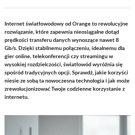
Facebook
X
Pinterest
WhatsApp
LinkedIn
Email
(Twitter)
Internet światłowodowy od Orange to rewolucyjne
rozwiązanie, które zapewnia nieosiągalne dotąd
prędkości transferu danych wynoszące nawet 8
Gb/s. Dzięki stabilnemu połączeniu, idealnemu dla
gier online, telekonferencji czy streamingu w
wysokiej rozdzielczości, światłowód wyróżnia się
spośród tradycyjnych opcji. Sprawdź, jakie korzyści
niesie ze sobą ta nowoczesna technologia i jak może
zrewolucjonizować Twoje codzienne korzystanie z
internetu.