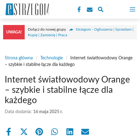
Przejdź
M
do
treści
Dołącz do nowej grupy
Strzegom - Ogłoszenia | Sprzedam |
UWAGA!
Kupię | Zamienię | Praca
Strona główna
/
Technologie
/
Internet światłowodowy Orange
– szybkie i stabilne łącze dla każdego
Internet światłowodowy Orange
– szybkie i stabilne łącze dla
każdego
Data dodania:
16 maja 2025 r.
Share
Share
Share
Share
Share
Share
on
on
on
on
on
on