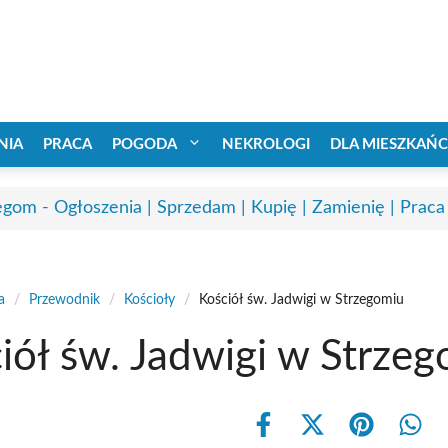
NIA
PRACA
POGODA
NEKROLOGI
DLA MIESZKAŃ
egom - Ogłoszenia | Sprzedam | Kupię | Zamienię | Praca
a
/
Przewodnik
/
Kościoły
/
Kościół św. Jadwigi w Strzegomiu
iół św. Jadwigi w Strze
Share
Share
Share
Shar
on
on
on
on