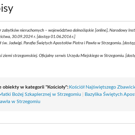
isy
r zabytków nieruchomych – województwo dolnośląskie [online], Narodowy Inst
ictwa, 30.09.2024 r. [dostęp 01.06.2016 r.]
ł św. Jadwigi. Parafia Świętych Apostołów Piotra i Pawła w Strzegomiu. [dost
i ziemi strzegomskiej. Oficjalny serwis Urzędu Miejskiego w Strzegomiu. [dos
 obiekty w kategorii "Kościoły":
Kościół Najświętszego Zbawici
 Matki Bożej Szkaplerznej w Strzegomiu
|
Bazylika Świętych Apo
 Pawła w Strzegomiu