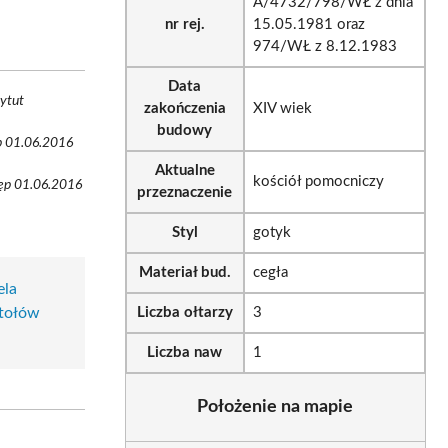
A/4732/798/WŁ z dnia
nr rej.
15.05.1981 oraz
974/WŁ z 8.12.1983
Data
ytut
zakończenia
XIV wiek
budowy
ęp 01.06.2016
Aktualne
kościół pomocniczy
tęp 01.06.2016
przeznaczenie
Styl
gotyk
Materiał bud.
cegła
ela
stołów
Liczba ołtarzy
3
Liczba naw
1
Położenie na mapie