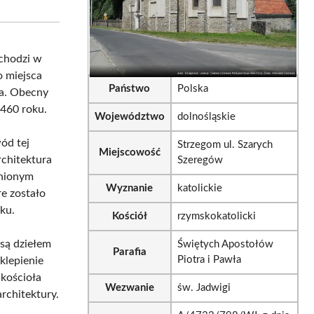
sApp
LinkedIn
Email
wchodzi w
o miejsca
Państwo
Polska
na. Obecny
1460 roku.
Województwo
dolnośląskie
ód tej
Strzegom ul. Szarych
Miejscowość
chitektura
Szeregów
bnionym
Wyznanie
katolickie
e zostało
ku.
Kościół
rzymskokatolicki
 są dziełem
Świętych Apostołów
Parafia
Piotra i Pawła
klepienie
kościoła
Wezwanie
św. Jadwigi
rchitektury.