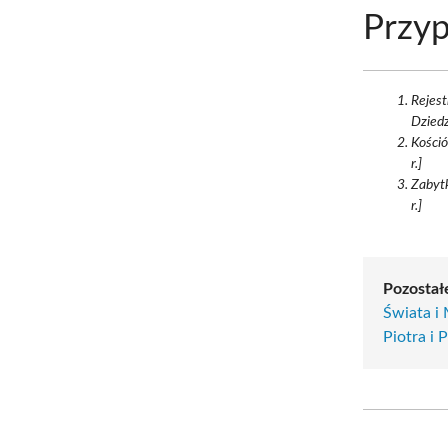
Przyp
Rejest
Dziedz
Kośció
r.]
Zabytk
r.]
Pozostałe
Świata i
Piotra i