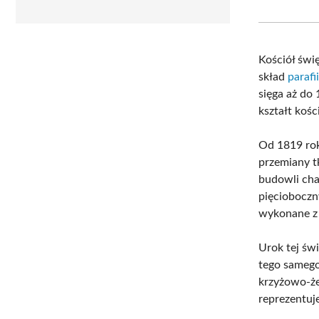
Kościół świ
skład
paraf
sięga aż do
kształt koś
Od 1819 rok
przemiany t
budowli cha
pięcioboczn
wykonane z 
Urok tej świ
tego samego
krzyżowo-że
reprezentuj