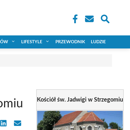
CÓW
LIFESTYLE
PRZEWODNIK
LUDZIE
Kościół św. Jadwigi w Strzegomiu
gomiu
e
Share
Share
on
on