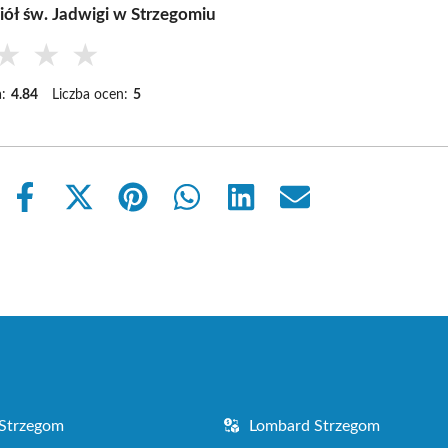
iół św. Jadwigi w Strzegomiu
★
★
★
:
4.84
Liczba ocen:
5
Share
Share
Share
Share
Share
Share
on
on
on
on
on
on
Facebook
X
Pinterest
WhatsApp
LinkedIn
Email
(Twitter)
Strzegom
Lombard Strzegom