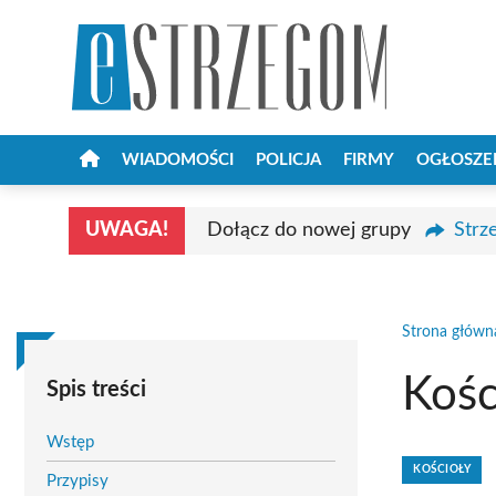
Przejdź
do
treści
WIADOMOŚCI
POLICJA
FIRMY
OGŁOSZE
UWAGA!
Dołącz do nowej grupy
Strz
Strona główn
Kośc
Spis treści
Wstęp
KOŚCIOŁY
Przypisy