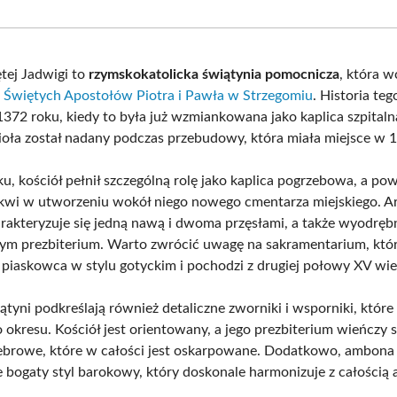
Facebook
X
Pinterest
What
(Twitter)
ętej Jadwigi to
rzymskokatolicka świątynia pomocnicza
, która 
ii Świętych Apostołów Piotra i Pawła w Strzegomiu
. Historia teg
 1372 roku, kiedy to była już wzmiankowana jako kaplica szpital
cioła został nadany podczas przebudowy, która miała miejsce w 
u, kościół pełnił szczególną rolę jako kaplica pogrzebowa, a pow
kwi w utworzeniu wokół niego nowego cmentarza miejskiego. Ar
rakteryzuje się jedną nawą i dwoma przęsłami, a także wyodrę
ym prezbiterium. Warto zwrócić uwagę na sakramentarium, któr
piaskowca w stylu gotyckim i pochodzi z drugiej połowy XV wie
ątyni podkreślają również detaliczne zworniki i wsporniki, które
 okresu. Kościół jest orientowany, a jego prezbiterium wieńczy s
browe, które w całości jest oskarpowane. Dodatkowo, ambona 
e bogaty styl barokowy, który doskonale harmonizuje z całością a