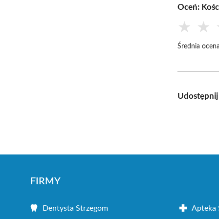
Oceń: Kośc
★
★
Średnia ocena
Udostępnij
FIRMY
Dentysta Strzegom
Apteka 