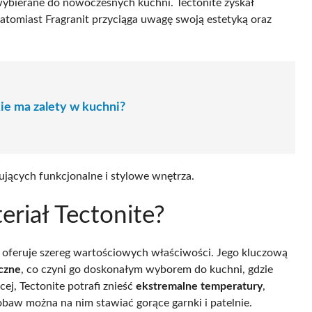
wybierane do nowoczesnych kuchni. Tectonite zyskał
natomiast Fragranit przyciąga uwagę swoją estetyką oraz
akie ma zalety w kuchni?
ujących funkcjonalne i stylowe wnętrza.
eriał Tectonite?
 oferuje szereg wartościowych właściwości. Jego kluczową
czne
, co czyni go doskonałym wyborem do kuchni, gdzie
cej, Tectonite potrafi znieść
ekstremalne temperatury
,
obaw można na nim stawiać gorące garnki i patelnie.