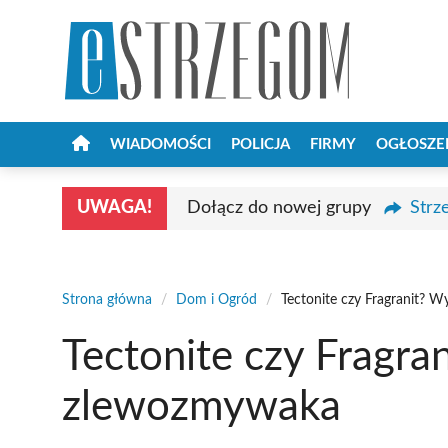
Przejdź
do
treści
WIADOMOŚCI
POLICJA
FIRMY
OGŁOSZE
UWAGA!
Dołącz do nowej grupy
Strz
Strona główna
/
Dom i Ogród
/
Tectonite czy Fragranit? 
Tectonite czy Fragra
zlewozmywaka