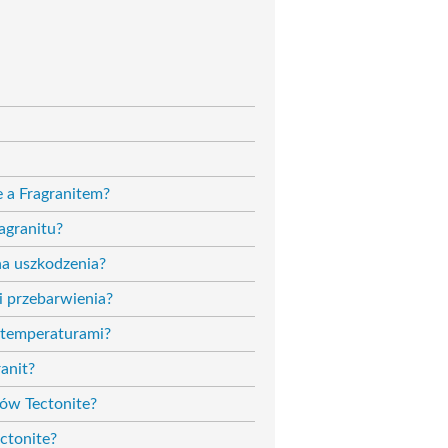
e a Fragranitem?
agranitu?
na uszkodzenia?
i przebarwienia?
 temperaturami?
anit?
ków Tectonite?
ctonite?