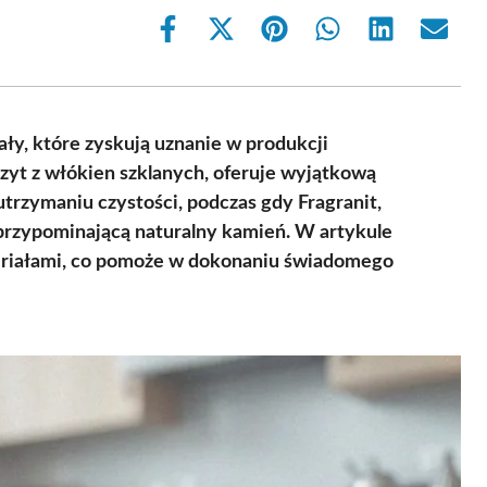
Share
Share
Share
Share
Share
Share
on
on
on
on
on
on
Facebook
X
Pinterest
WhatsApp
LinkedIn
Email
(Twitter)
ały, które zyskują uznanie w produkcji
yt z włókien szklanych, oferuje wyjątkową
trzymaniu czystości, podczas gdy Fragranit,
 przypominającą naturalny kamień. W artykule
eriałami, co pomoże w dokonaniu świadomego