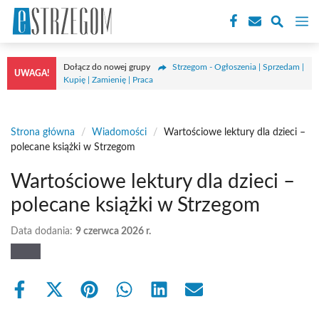
Przejdź
M
do
treści
Dołącz do nowej grupy
Strzegom - Ogłoszenia | Sprzedam |
UWAGA!
Kupię | Zamienię | Praca
Strona główna
/
Wiadomości
/
Wartościowe lektury dla dzieci –
polecane książki w Strzegom
Wartościowe lektury dla dzieci –
polecane książki w Strzegom
Data dodania:
9 czerwca 2026 r.
Share
Share
Share
Share
Share
Share
on
on
on
on
on
on
Facebook
X
Pinterest
WhatsApp
LinkedIn
Email