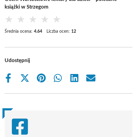
książki w Strzegom
★
★
★
★
★
Średnia ocena:
4.64
Liczba ocen:
12
Udostępnij
Share
Share
Share
Share
Share
Share
on
on
on
on
on
on
Facebook
X
Pinterest
WhatsApp
LinkedIn
Email
(Twitter)