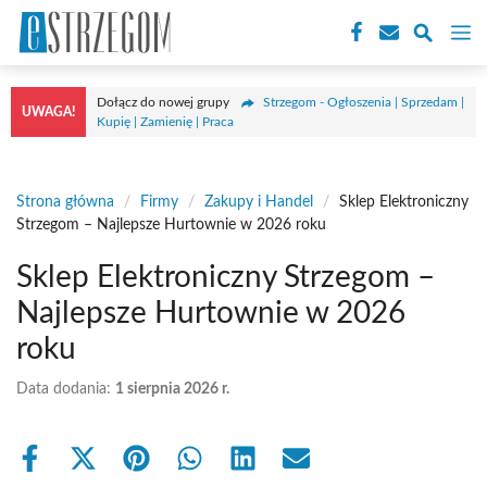
Przejdź
M
do
treści
Dołącz do nowej grupy
Strzegom - Ogłoszenia | Sprzedam |
UWAGA!
Kupię | Zamienię | Praca
Strona główna
/
Firmy
/
Zakupy i Handel
/
Sklep Elektroniczny
Strzegom – Najlepsze Hurtownie w 2026 roku
Sklep Elektroniczny Strzegom –
Najlepsze Hurtownie w 2026
roku
Data dodania:
1 sierpnia 2026 r.
Share
Share
Share
Share
Share
Share
on
on
on
on
on
on