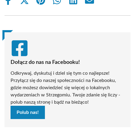
Share
Share
Share
Share
Share
Share
on
on
on
on
on
on
Facebook
X
Pinterest
WhatsApp
LinkedIn
Email
(Twitter)
Dołącz do nas na Facebooku!
Odkrywaj, dyskutuj i dziel się tym co najlepsze!
Przyłącz się do naszej społeczności na Facebooku,
gdzie możesz dowiedzieć się więcej o lokalnych
wydarzeniach w Strzegomiu. Twoje zdanie się liczy -
polub naszą stronę i bądź na bieżąco!
Polub nas!