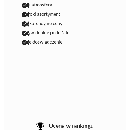
miła atmosfera
szeroki asortyment
konkurencyjne ceny
indywidualne podejście
duże doświadczenie
Ocena w rankingu