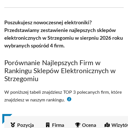
Facebook
X
Pinterest
WhatsApp
LinkedIn
Email
(Twitter)
Poszukujesz nowoczesnej elektroniki?
Przedstawiamy zestawienie najlepszych sklepów
elektronicznych w Strzegomiu w sierpniu 2026 roku
wybranych spośród 4 firm.
Porównanie Najlepszych Firm w
Rankingu Sklepów Elektronicznych w
Strzegomiu
W poniższej tabeli znajdziesz TOP 3 polecanych firm, które
znajdziesz w naszym rankingu.
Pozycja
Firma
Ocena
Wizytó