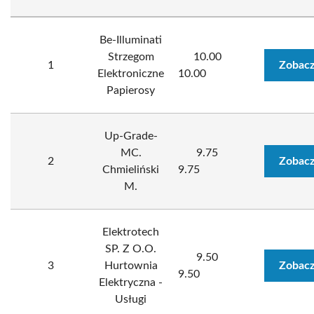
Be-Illuminati
Strzegom
10.00
1
Zobacz
Elektroniczne
10.00
Papierosy
Up-Grade-
MC.
9.75
2
Zobacz
Chmieliński
9.75
M.
Elektrotech
SP. Z O.O.
9.50
3
Hurtownia
Zobacz
9.50
Elektryczna -
Usługi