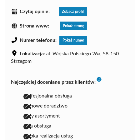
Czytaj opinie:
Zobacz profil
Strona www:
Pokaż stronę
Numer telefonu:
Pokaż numer
Lokalizacja:
al. Wojska Polskiego 26a, 58-150
Strzegom
Najczęściej doceniane przez klientów:
profesjonalna obsługa
fachowe doradztwo
duży asortyment
miła obsługa
szybka realizacja usług