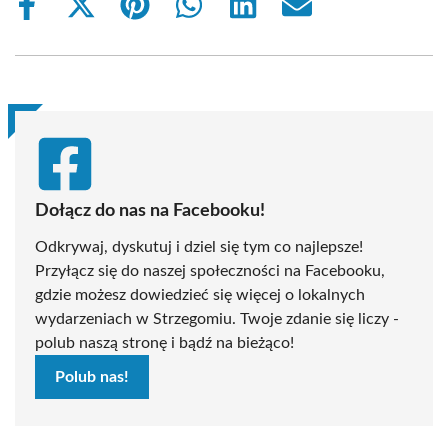
Share
Share
Share
Share
Share
Share
on
on
on
on
on
on
Facebook
X
Pinterest
WhatsApp
LinkedIn
Email
(Twitter)
Dołącz do nas na Facebooku!
Odkrywaj, dyskutuj i dziel się tym co najlepsze!
Przyłącz się do naszej społeczności na Facebooku,
gdzie możesz dowiedzieć się więcej o lokalnych
wydarzeniach w Strzegomiu. Twoje zdanie się liczy -
polub naszą stronę i bądź na bieżąco!
Polub nas!