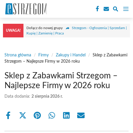
Przejdź
M
do
treści
Dołącz do nowej grupy
Strzegom - Ogłoszenia | Sprzedam |
UWAGA!
Kupię | Zamienię | Praca
Strona główna
/
Firmy
/
Zakupy i Handel
/
Sklep z Zabawkami
Strzegom – Najlepsze Firmy w 2026 roku
Sklep z Zabawkami Strzegom –
Najlepsze Firmy w 2026 roku
Data dodania:
2 sierpnia 2026 r.
Share
Share
Share
Share
Share
Share
on
on
on
on
on
on
Facebook
X
Pinterest
WhatsApp
LinkedIn
Email
(Twitter)