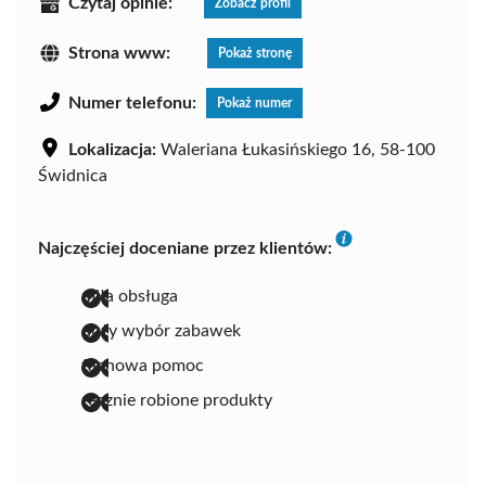
Czytaj opinie:
Zobacz profil
Strona www:
Pokaż stronę
Numer telefonu:
Pokaż numer
Lokalizacja:
Waleriana Łukasińskiego 16, 58-100
Świdnica
Najczęściej doceniane przez klientów:
miła obsługa
duży wybór zabawek
fachowa pomoc
ręcznie robione produkty