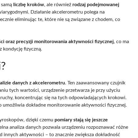
o samą
liczbę kroków
, ale również
rodzaj podejmowanej
j wiarygodnymi. Działanie akcelerometru polega na
cznie eliminując te, które nie są związane z chodem, co
ci oraz precyzji monitorowania aktywności fizycznej
, co ma
z kondycję fizyczną.
i?
alizie danych z akcelerometru
. Ten zaawansowany czujnik
raniu tych wartości, urządzenie przetwarza je przy użyciu
 ruchy, koncentrując się na tych odpowiadających krokowi.
co umożliwia dokładne monitorowanie aktywności fizycznej.
żyroskopów, dzięki czemu
pomiary stają się jeszcze
elna analiza danych pozwala urządzeniu rozpoznawać różne
od innych aktywności – to znacznie zwiększa dokładność