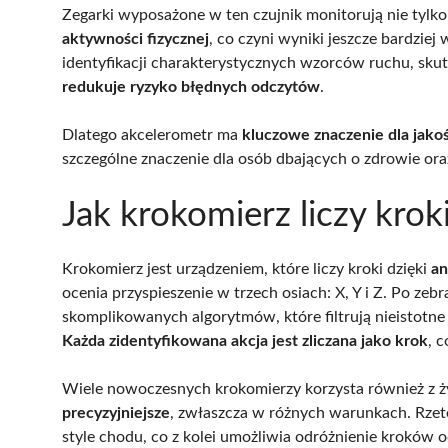
Zegarki wyposażone w ten czujnik monitorują nie tylk
aktywności fizycznej
, co czyni wyniki jeszcze bardzie
identyfikacji charakterystycznych wzorców ruchu, skute
redukuje ryzyko błędnych odczytów
.
Dlatego akcelerometr ma
kluczowe znaczenie dla jakoś
szczególne znaczenie dla osób dbających o zdrowie ora
Jak krokomierz liczy krok
Krokomierz jest urządzeniem, które liczy kroki dzięki
an
ocenia przyspieszenie w trzech osiach: X, Y i Z. Po zeb
skomplikowanych algorytmów, które filtrują nieistotne
Każda zidentyfikowana akcja jest zliczana jako krok
, 
Wiele nowoczesnych krokomierzy korzysta również z 
precyzyjniejsze
, zwłaszcza w różnych warunkach. Rzet
style chodu, co z kolei umożliwia odróżnienie kroków 