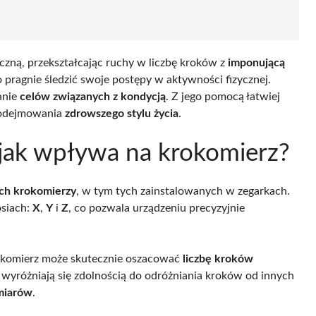
yczną, przekształcając ruchy w liczbę kroków z
imponującą
o pragnie śledzić swoje postępy w aktywności fizycznej.
anie
celów związanych z kondycją
. Z jego pomocą łatwiej
 podejmowania
zdrowszego stylu życia
.
i jak wpływa na krokomierz?
ch krokomierzy
, w tym tych zainstalowanych w zegarkach.
osiach:
X
,
Y
i
Z
, co pozwala urządzeniu precyzyjnie
rokomierz może skutecznie oszacować
liczbę kroków
wyróżniają się zdolnością do odróżniania kroków od innych
miarów
.