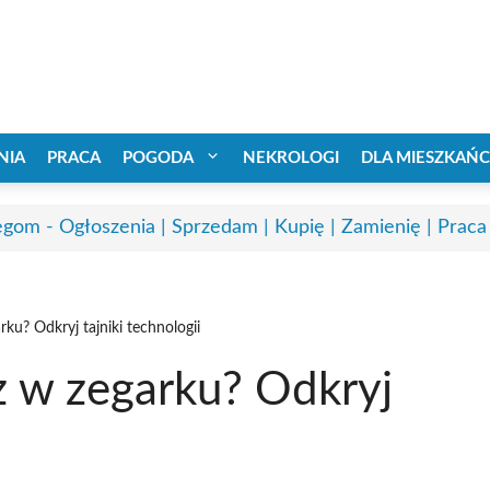
NIA
PRACA
POGODA
NEKROLOGI
DLA MIESZKAŃ
egom - Ogłoszenia | Sprzedam | Kupię | Zamienię | Praca
rku? Odkryj tajniki technologii
z w zegarku? Odkryj