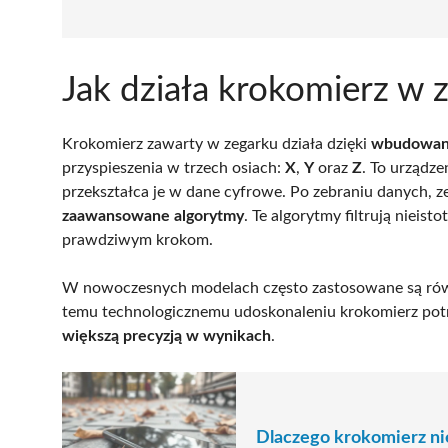
Jak działa krokomierz w 
Krokomierz zawarty w zegarku działa dzięki
wbudowan
przyspieszenia w trzech osiach:
X
,
Y
oraz
Z
. To urządze
przekształca je w dane cyfrowe. Po zebraniu danych, z
zaawansowane algorytmy
. Te algorytmy filtrują nieis
prawdziwym krokom.
W nowoczesnych modelach często zastosowane są ró
temu technologicznemu udoskonaleniu krokomierz potra
większą precyzją w wynikach
.
Dlaczego krokomierz nie