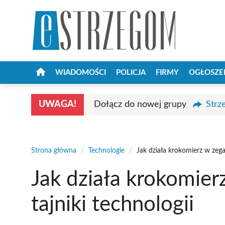
Przejdź
do
treści
WIADOMOŚCI
POLICJA
FIRMY
OGŁOSZE
UWAGA!
Dołącz do nowej grupy
Strz
Strona główna
/
Technologie
/
Jak działa krokomierz w zega
Jak działa krokomier
tajniki technologii