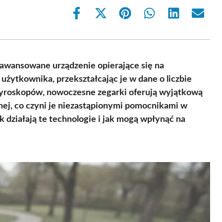
Share
Share
Share
Share
Share
Share
on
on
on
on
on
on
Facebook
X
Pinterest
WhatsApp
LinkedIn
Email
(Twitter)
zaawansowane urządzenie opierające się na
użytkownika, przekształcając je w dane o liczbie
żyroskopów, nowoczesne zegarki oferują wyjątkową
ej, co czyni je niezastąpionymi pomocnikami w
k działają te technologie i jak mogą wpłynąć na