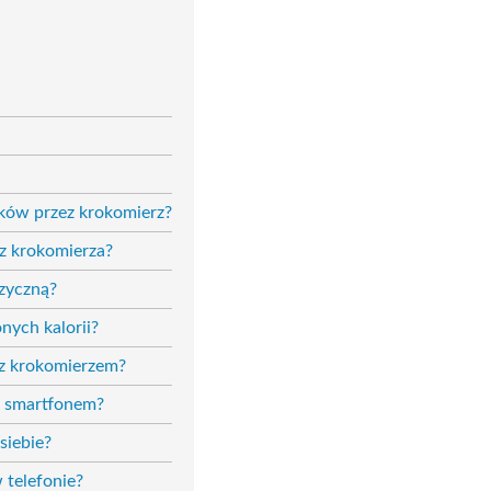
oków przez krokomierz?
 z krokomierza?
izyczną?
ych kalorii?
 z krokomierzem?
e smartfonem?
siebie?
 telefonie?